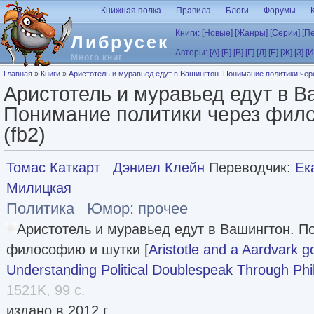
Перейти к основному содержанию
Книжная полка
Правила
Блоги
Форумы
Книги:
[Новые]
[Жанры]
[Серии]
[П
Либрусек
Авторы:
[А]
[Б]
[В]
[Г]
[Д]
[Е]
[Ж]
[З]
[И
Много книг
Вы здесь
Главная
»
Книги
»
Аристотель и муравьед едут в Вашингтон. Понимание политики чер
Аристотель и муравьед едут в В
Понимание политики через фил
(fb2)
Томас Каткарт
Дэниел Клейн
Переводчик:
Ек
Милицкая
Политика
Юмор: прочее
Аристотель и муравьед едут в Вашингтон. П
философию и шутки [
Aristotle and a Aardvark g
Understanding Political Doublespeak Through Ph
1521K, 99 с.
издано в 2012 г.