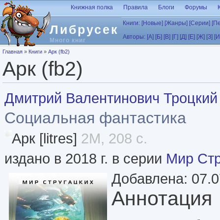
Перейти к основному содержанию
Книжная полка
Правила
Блоги
Форумы
Книги:
[Новые]
[Жанры]
[Серии]
[П
Либрусек
Авторы:
[А]
[Б]
[В]
[Г]
[Д]
[Е]
[Ж]
[З]
[И
Много книг
Вы здесь
Главная
»
Книги
»
Арк (fb2)
Арк (fb2)
Дмитрий Валентинович Троцкий
Социальная фантастика
Арк [litres]
2M, 208 с.
издано в 2018 г. в серии
Мир Стр
Добавлена: 07.0
Аннотация