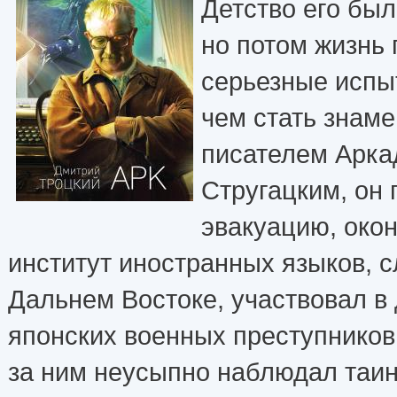
Детство его бы
но потом жизнь
серьезные испы
чем стать знам
писателем Арк
Стругацким, он 
эвакуацию, око
институт иностранных языков, 
Дальнем Востоке, участвовал в
японских военных преступников.
за ним неусыпно наблюдал таи