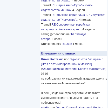
издательства "Аграф"
4 недели
Tramell
RE:Серия книг «Судьбы книг»
издательства «Книга»
4 недели
Tramell
RE:Книжная серия "Жизнь в искусстве"
издательство "Искусство"...
4 недели
Tramell
RE:Современная корейская
литература. Книжная серия...
4 недели
nehug@cheaphub.net
RE:Загадка
автора
1 месяц
Drunkenmunky
RE:/sql/
1 месяц
Впечатления о книгах
Никос Костакис
про
Зурков
:
Игра без правил
[litres с оптимизированной обложкой]
(
Альтернативная история
,
Боевая фантастика
)
08 08
не собирается ли уважаемый академик сделать
из него нового Франкенштейна?
____________________
В день, когда монстра перестанут называть
именем его создателя, Земля налетит на
небесную ось!
vitalis
про
Горлис-Горский
:
Холодний Яр [вид.