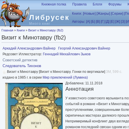
Перейти к основному содержанию
Книжная полка
Правила
Блоги
Форумы
Книги:
[Новые]
[Жанры]
[Серии]
[П
Либрусек
Авторы:
[А]
[Б]
[В]
[Г]
[Д]
[Е]
[Ж]
[З]
[И
Много книг
Вы здесь
Главная
»
Книги
»
Визит к Минотавру (fb2)
Визит к Минотавру (fb2)
Аркадий Александрович Вайнер
Георгий Александрович Вайнер
Редсовет Иллюстратор:
Геннадий Михайлович Зыков
Советский детектив
Следователь Тихонов
Визит к Минотавру [Визит к Минотавру. Гонки по вертикали]
3M, 599 с.
издано в 1985 г. в серии
Мир приключений (Лумина)
Добавлена: 11.11.2018
Аннотация
У известного советского музыканта п
событий в романе «Визит к Минотавру
преступлениями, совершенными более
скрипичных мастерах далекого прошл
Непримиримый конфликт двух взглядов
романом последний связан одним из г