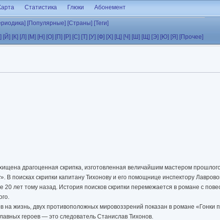
Карта
Статистика
Глюки
Абонемент
ериодика]
[Популярные]
[Страны]
[Теги]
]
[Й]
[К]
[Л]
[М]
[Н]
[О]
[П]
[Р]
[С]
[Т]
[У]
[Ф]
[Х]
[Ц]
[Ч]
[Ш]
[Щ]
[Э]
[Ю]
[Я]
[Прочее]
охищена драгоценная скрипка, изготовленная величайшим мастером прошлого
». В поисках скрипки капитану Тихонову и его помощнице инспектору Лаврово
 20 лет тому назад. История поисков скрипки перемежается в романе с пов
ого.
 на жизнь, двух противоположных мировоззрений показан в романе «Гонки п
лавных героев — это следователь Станислав Тихонов.