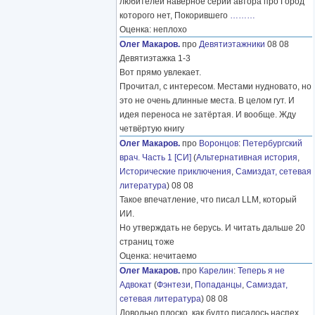
любителей наверное серий автора про Город
которого нет, Покорившего
………
Оценка: неплохо
Олег Макаров.
про
Девятиэтажники
08 08
Девятиэтажка 1-3
Вот прямо увлекает.
Прочитал, с интересом. Местами нудновато, но
это не очень длинные места. В целом гут. И
идея переноса не затёртая. И вообще. Жду
четвёртую книгу
Олег Макаров.
про
Воронцов
:
Петербургский
врач. Часть 1 [СИ]
(
Альтернативная история
,
Исторические приключения
,
Самиздат, сетевая
литература
) 08 08
Такое впечатление, что писал LLM, который
ИИ.
Но утверждать не берусь. И читать дальше 20
страниц тоже
Оценка: нечитаемо
Олег Макаров.
про
Карелин
:
Теперь я не
Адвокат
(
Фэнтези
,
Попаданцы
,
Самиздат,
сетевая литература
) 08 08
Довольно плоско, как будто писалось наспех