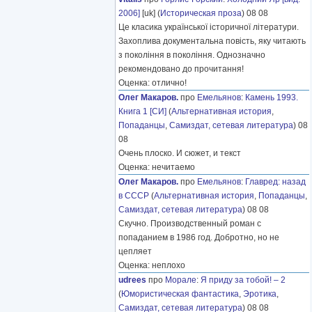
2006]
[uk] (
Историческая проза
) 08 08
Це класика української історичної літератури.
Захоплива документальна повість, яку читають
з покоління в покоління. Однозначно
рекомендовано до прочитання!
Оценка: отлично!
Олег Макаров.
про
Емельянов
:
Камень 1993.
Книга 1 [СИ]
(
Альтернативная история
,
Попаданцы
,
Самиздат, сетевая литература
) 08
08
Очень плоско. И сюжет, и текст
Оценка: нечитаемо
Олег Макаров.
про
Емельянов
:
Главред: назад
в СССР
(
Альтернативная история
,
Попаданцы
,
Самиздат, сетевая литература
) 08 08
Скучно. Производственный роман с
попаданием в 1986 год. Добротно, но не
цепляет
Оценка: неплохо
udrees
про
Морале
:
Я приду за тобой! – 2
(
Юмористическая фантастика
,
Эротика
,
Самиздат, сетевая литература
) 08 08