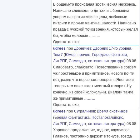
В общем-то проходная эротическая книжонка.
Написано слишком по детски и с большим
упором на эротические сцены, любовные
интриги и прочие женские шалости. Написано
правда с мужской точки зрения, который желал
бы, чтобы молодые
………
Оценка: плохо
udrees
про
Дорничев
:
Дворник 17-го уровня.
Том 7
(
Юмор: прочее
,
Городское фэнтези
,
ЛитРПГ
,
Самиздат, сетевая литература
) 08 08
Слабовато, слабовато. Повествование совсем
уж простенькое и примитивное. Нового почти
нет, разве что персонаж поперся в Японию и
теперь там описывает местный колорит. Ну
конечно, из своей колокольни. Диалоги такие
же примитивные
………
Оценка: плохо
udrees
про
Сугралинов
:
Время охотников
(
Боевая фантастика
,
Постапокалипсис
,
ЛитРПГ
,
Самиздат, сетевая литература
) 08 08
Хорошее продолжение, годное, вдумчивое.
Главное, постоянно держит в тонусе, всегда