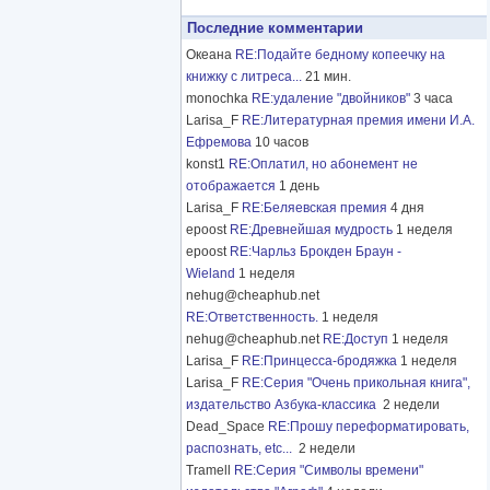
Последние комментарии
Океана
RE:Подайте бедному копеечку на
книжку с литреса...
21 мин.
monochka
RE:удаление "двойников"
3 часа
Larisa_F
RE:Литературная премия имени И.А.
Ефремова
10 часов
konst1
RE:Оплатил, но абонемент не
отображается
1 день
Larisa_F
RE:Беляевская премия
4 дня
epoost
RE:Древнейшая мудрость
1 неделя
epoost
RE:Чарльз Брокден Браун -
Wieland
1 неделя
nehug@cheaphub.net
RE:Ответственность.
1 неделя
nehug@cheaphub.net
RE:Доступ
1 неделя
Larisa_F
RE:Принцесса-бродяжка
1 неделя
Larisa_F
RE:Серия "Очень прикольная книга",
издательство Азбука-классика
2 недели
Dead_Space
RE:Прошу переформатировать,
распознать, etc...
2 недели
Tramell
RE:Серия "Символы времени"