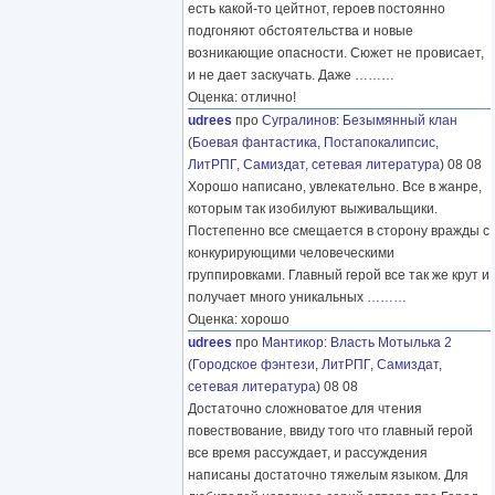
есть какой-то цейтнот, героев постоянно
подгоняют обстоятельства и новые
возникающие опасности. Сюжет не провисает,
и не дает заскучать. Даже
………
Оценка: отлично!
udrees
про
Сугралинов
:
Безымянный клан
(
Боевая фантастика
,
Постапокалипсис
,
ЛитРПГ
,
Самиздат, сетевая литература
) 08 08
Хорошо написано, увлекательно. Все в жанре,
которым так изобилуют выживальщики.
Постепенно все смещается в сторону вражды с
конкурирующими человеческими
группировками. Главный герой все так же крут и
получает много уникальных
………
Оценка: хорошо
udrees
про
Мантикор
:
Власть Мотылька 2
(
Городское фэнтези
,
ЛитРПГ
,
Самиздат,
сетевая литература
) 08 08
Достаточно сложноватое для чтения
повествование, ввиду того что главный герой
все время рассуждает, и рассуждения
написаны достаточно тяжелым языком. Для