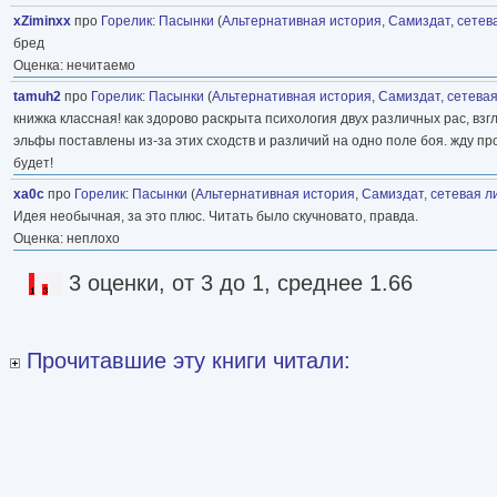
xZiminxx
про
Горелик
:
Пасынки
(
Альтернативная история
,
Самиздат, сетев
бред
Оценка: нечитаемо
tamuh2
про
Горелик
:
Пасынки
(
Альтернативная история
,
Самиздат, сетева
книжка классная! как здорово раскрыта психология двух различных рас, взг
эльфы поставлены из-за этих сходств и различий на одно поле боя. жду про
будет!
xa0c
про
Горелик
:
Пасынки
(
Альтернативная история
,
Самиздат, сетевая л
Идея необычная, за это плюс. Читать было скучновато, правда.
Оценка: неплохо
3 оценки, от 3 до 1, среднее 1.66
Прочитавшие эту книги читали: