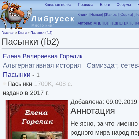
Перейти к основному содержанию
Книжная полка
Правила
Блоги
Форумы
Книги:
[Новые]
[Жанры]
[Серии]
[П
Либрусек
Авторы:
[А]
[Б]
[В]
[Г]
[Д]
[Е]
[Ж]
[З]
[И
Много книг
Вы здесь
Главная
»
Книги
»
Пасынки (fb2)
Пасынки (fb2)
Елена Валериевна Горелик
Альтернативная история
Самиздат, сетев
Пасынки
- 1
Пасынки
1700K, 408 с.
издано в 2017 г.
Добавлена: 09.09.2019
Аннотация
Не ясно, за что именно
родного мира народ пе