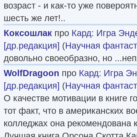
возраст - и как-то уже повероят
шесть же лет!..
Коксошлак
про
Кард
:
Игра Энд
[др.редакция]
(
Научная фантаст
довольно своеобразно, но ...не
WolfDragoon
про
Кард
:
Игра Э
[др.редакция]
(
Научная фантаст
О качестве мотивации в книге г
тот факт, что в американских в
колледжах она рекомендована к
Лучшая книга Орсона Скотта Ка