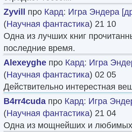
Zyvill
про
Кард
:
Игра Эндера [д
(
Научная фантастика
) 21 10
Одна из лучших книг прочитанн
последние время.
Alexeyghe
про
Кард
:
Игра Эндер
(
Научная фантастика
) 02 05
Действительно интерестная вещ
B4rr4cuda
про
Кард
:
Игра Эндер
(
Научная фантастика
) 21 04
Одна из мощнейших и любимых 