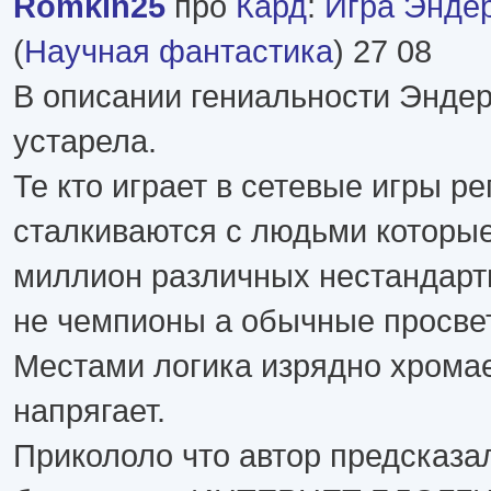
Romkin25
про
Кард
:
Игра Эндер
(
Научная фантастика
) 27 08
В описании гениальности Эндер
устарела.
Те кто играет в сетевые игры р
сталкиваются с людьми которы
миллион различных нестандартн
не чемпионы а обычные просве
Местами логика изрядно хромае
напрягает.
Прикололо что автор предсказа