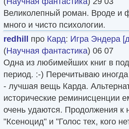
(
Научная фантастика
) 29 03
Великолепный роман. Вроде и ф
много и чисто психологии.
redhill
про
Кард
:
Игра Эндера [
(
Научная фантастика
) 06 07
Одна из любимейших книг в по
период. :-) Перечитываю иногд
- лучшая вещь Карда. Альтерна
исторические реминисценции ем
очень удаются. Продолжения к н
"Ксеноцид" и "Голос тех, кого нет