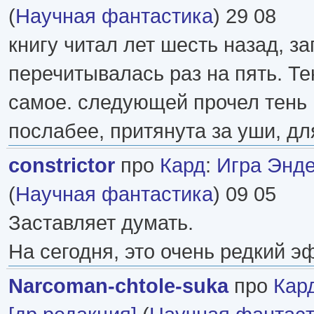
(
Научная фантастика
) 29 08
книгу читал лет шесть назад, з
перечитывалась раз на пять. Те
самое. следующей прочел тень 
послабее, притянута за уши, д
constrictor
про
Кард
:
Игра Энде
(
Научная фантастика
) 09 05
Заставляет думать.
На сегодня, это очень редкий эф
Narcoman-chtole-suka
про
Кар