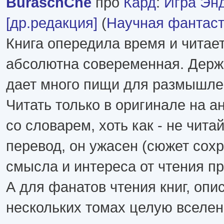
BuraschChe
про
Кард
:
Игра Эн
[др.редакция]
(
Научная фантаст
Книга опередила время и читает
абсолютна совеременная. Держи
дает много пищи для размышле
Читать только в оригинале на а
со словарем, хоть как - не чита
перевод, он ужасен (сюжет сох
смысла и интереса от чтения пр
А для фанатов чтения книг, оп
нескольких томах целую вселе