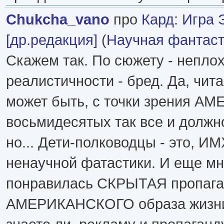
Chukcha_vano
про
Кард
:
Игра 
[др.редакция]
(
Научная фантаст
Скажем так. По сюжету - неплох
реалистичности - бред. Да, чита
может быть, с точки зрения А
восьмидесятых так все и должн
но... Дети-полководцы - это, И
ненаучной фатастики. И еще мн
понравилась СКРЫТАЯ пропаг
АМЕРИКАНСКОГО образа жизни