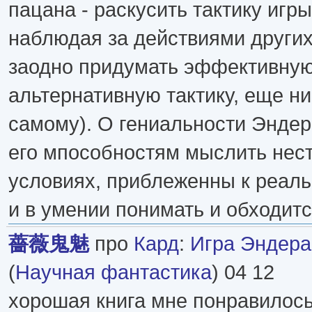
пацана - раскусить тактику игр
наблюдая за действиями других
заодно придумать эффективну
альтернативную тактику, еще ни
самому). О гениальности Эндер
его мпособностям мыслить нес
условиях, приблеженны к реальн
и в умении понимать и обходит
薔薇鬼魅
про
Кард
:
Игра Эндера
(
Научная фантастика
) 04 12
хорошая книга мне понравилось