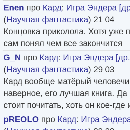
Enen
про
Кард
:
Игра Эндера [др
(
Научная фантастика
) 21 04
Концовка приколола. Хотя уже 
сам понял чем все закончится
G_N
про
Кард
:
Игра Эндера [др
(
Научная фантастика
) 29 03
Кард вообще матёрый человечищ
наверное, его лучшая книга. Да
стоит почитать, хоть он кое-где 
pREOLO
про
Кард
:
Игра Эндера