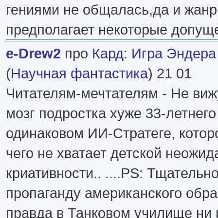
гениями не общалась,да и жанр
предполагает некоторые допущ
e-Drew2
про
Кард
:
Игра Эндера 
(
Научная фантастика
) 21 01
Читателям-мечтателям - Не виж
мозг подростка хуже 33-летнего
одинаковом ИИ-Стратеге, котор
чего не хватает детской неожид
криативности.. ....PS: Тщательн
пропаганду американского образ
правда в Танковом училище ни р