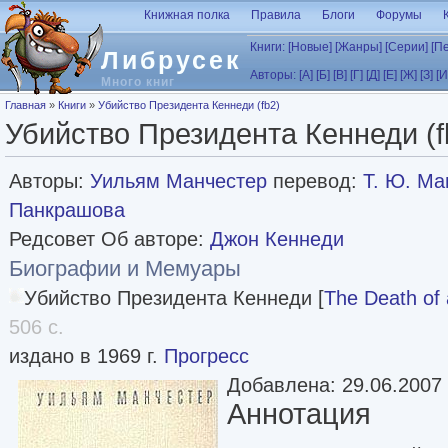
Перейти к основному содержанию
Книжная полка
Правила
Блоги
Форумы
Книги:
[Новые]
[Жанры]
[Серии]
[П
Либрусек
Авторы:
[А]
[Б]
[В]
[Г]
[Д]
[Е]
[Ж]
[З]
[И
Много книг
Вы здесь
Главная
»
Книги
»
Убийство Президента Кеннеди (fb2)
Убийство Президента Кеннеди (f
Авторы:
Уильям Манчестер
перевод:
Т. Ю. М
Панкрашова
Редсовет Об авторе:
Джон Кеннеди
Биографии и Мемуары
Убийство Президента Кеннеди [
The Death of 
506 с.
издано в 1969 г.
Прогресс
Добавлена: 29.06.2007
Аннотация