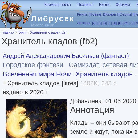
Перейти к основному содержанию
Книжная полка
Правила
Блоги
Форумы
Книги:
[Новые]
[Жанры]
[Серии]
[П
Либрусек
Авторы:
[А]
[Б]
[В]
[Г]
[Д]
[Е]
[Ж]
[З]
[И
Много книг
Вы здесь
Главная
»
Книги
»
Хранитель кладов (fb2)
Хранитель кладов (fb2)
Андрей Александрович Васильев (фантаст)
Городское фэнтези
Самиздат, сетевая ли
Вселенная мира Ночи
:
Хранитель кладов
-
Хранитель кладов [litres]
1402K, 243 с.
издано в 2020 г.
Добавлена: 01.05.2020
Аннотация
Клады – они бывают ра
земле и ждут, пока их 