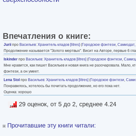
Впечатления о книге:
Jurii
про
Васильев
:
Хранитель кладов [litres]
(
Городское фэнтези
,
Самиздат,
Продолжение называется "Золото мертвых". Висит на Авторе, первые 6 гла
Iskinder
про
Васильев
:
Хранитель кладов [litres]
(
Городское фэнтези
,
Самизд
Мне нравится, как пишет Васильев и новая книга не разочаровала. Мало, кт
фэнтези, а он умеет.
Lena Stol
про
Васильев
:
Хранитель кладов [litres]
(
Городское фэнтези
,
Самиз
Понравилось, хотелось бы почитать продолжение, но его пока нет.
Оценка: хорошо
29 оценок, от 5 до 2, среднее 4.24
Прочитавшие эту книги читали: