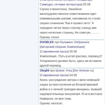
Самиздат, сетевая литература
) 05 08
Скучно и монотонно. Линейное
малохудожественное повествование идет
семимильными шагами, напоминая по стилю
скорее сочинение "Как я провел лето". К
середине читал через строчку, к концу уже
через несколько страниц. Не советую,
………
Оценка: плохо
DGOBLEK
про
Кальвино
:
Избранное
[Авторский сборник. Компиляция]
(
Современная проза
) 05 08
Компиляция...Путь в штаб (рассказ, перевод Р.
Хлодовского) должен быть, здесь же вставили
другой перевод.
Oleg68
про
Шлинк
:
Чтец
[
Der Vorleser
ru]
(
Современная проза
) 04 08
Книга- рассуждение автора о вине немецкой
нации за преступления во Второй мировой
войне и о личной трагедии женщины- бывшей
надзирательницы концлагеря. Я не в восторге.
Наверное, не моя тема.
Оценка: неплохо