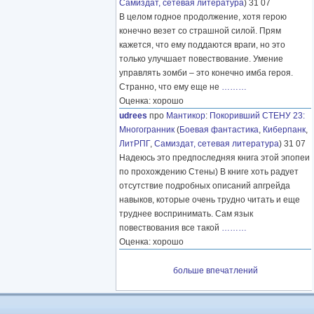
Самиздат, сетевая литература
) 31 07
В целом годное продолжение, хотя герою
конечно везет со страшной силой. Прям
кажется, что ему поддаются враги, но это
только улучшает повествование. Умение
управлять зомби – это конечно имба героя.
Странно, что ему еще не
………
Оценка: хорошо
udrees
про
Мантикор
:
Покоривший СТЕНУ 23:
Многогранник
(
Боевая фантастика
,
Киберпанк
,
ЛитРПГ
,
Самиздат, сетевая литература
) 31 07
Надеюсь это предпоследняя книга этой эпопеи
по прохождению Стены) В книге хоть радует
отсутствие подробных описаний апгрейда
навыков, которые очень трудно читать и еще
труднее воспринимать. Сам язык
повествования все такой
………
Оценка: хорошо
больше впечатлений