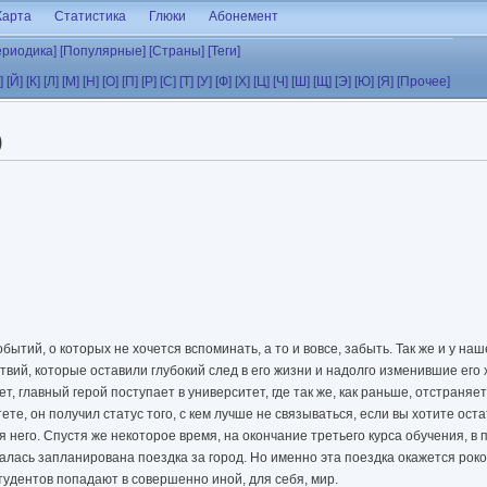
Карта
Статистика
Глюки
Абонемент
ериодика]
[Популярные]
[Страны]
[Теги]
]
[Й]
[К]
[Л]
[М]
[Н]
[О]
[П]
[Р]
[С]
[Т]
[У]
[Ф]
[Х]
[Ц]
[Ч]
[Ш]
[Щ]
[Э]
[Ю]
[Я]
[Прочее]
)
бытий, о которых не хочется вспоминать, а то и вовсе, забыть. Так же и у наш
ий, которые оставили глубокий след в его жизни и надолго изменившие его 
ет, главный герой поступает в университет, где так же, как раньше, отстраня
ете, он получил статус того, с кем лучше не связываться, если вы хотите ос
 него. Спустя же некоторое время, на окончание третьего курса обучения, в
залась запланирована поездка за город. Но именно эта поездка окажется роко
студентов попадают в совершенно иной, для себя, мир.