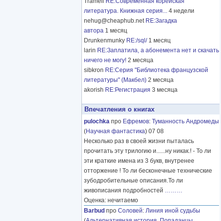
Tramell
RE:Современная корейская
литература. Книжная серия...
4 недели
nehug@cheaphub.net
RE:Загадка
автора
1 месяц
Drunkenmunky
RE:/sql/
1 месяц
larin
RE:Заплатила, а абонемента нет и скачать
ничего не могу!
2 месяца
sibkron
RE:Серия "Библиотека французской
литературы" (Макбел)
2 месяца
akorish
RE:Регистрация
3 месяца
Впечатления о книгах
pulochka
про
Ефремов
:
Туманность Андромеды
(
Научная фантастика
) 07 08
Несколько раз в своей жизни пыталась
прочитать эту трилогию и......ну никак.! - То ли
эти краткие имена из 3 букв, внутренее
отторжение ! То ли бесконечные технические
зубодробительные описания.То ли
живописания подробностей
………
Оценка: нечитаемо
Barbud
про
Соловей
:
Линия иной судьбы
(
Альтернативная история
,
Попаданцы
,