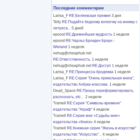
Последние комментарии
Larisa_F
RE:Беляевская премия
3 дня
Telly
RE:Подайте бедному копеечку на книжку с
литреса...
5 дней
epoost
RE:Древнейшая мудрость
1 неделя
epoost
RE:Чарльз Брокден Браун -
Wieland
1 неделя
nehug@cheaphub.net
RE:Ответственность.
1 неделя
nehug@cheaphub.net
RE:Доступ
1 неделя
Larisa_F
RE:Принцесса-бродяжка
1 неделя
Larisa_F
RE:Серия "Очень прикольная книга",
издательство Азбука-классика
1 неделя
Dead_Space
RE:Прошу переформатировать,
распознать, etc...
2 недели
Tramell
RE:Серия "Символы времени"
издательства "Аграф"
4 недели
Tramell
RE:Серия книг «Судьбы книг»
издательства «Книга»
4 недели
Tramell
RE:Книжная серия "Жизнь в искусстве"
издательство "Искусство"...
4 недели