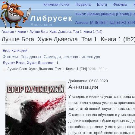
Перейти к основному содержанию
Книжная полка
Правила
Блоги
Форумы
Книги:
[Новые]
[Жанры]
[Серии]
[П
Либрусек
Авторы:
[А]
[Б]
[В]
[Г]
[Д]
[Е]
[Ж]
[З]
[И
Много книг
Вы здесь
Главная
»
Книги
»
Лучше Бога. Хуже Дьявола. Том 1. Книга 1 (fb2)
Лучше Бога. Хуже Дьявола. Том 1. Книга 1 (fb2
Егор Кулицкий
Фэнтези
Попаданцы
Самиздат, сетевая литература
Лучше Бога. Хуже Дьявола
- 1
Лучше Бога. Хуже Дьявола. Том 1. Книга 1 [СИ]
920K, 202 с.
Добавлена: 06.08.2020
Аннотация
У каждого в жизни случается череда со
произошла череда ужасных происшеств
жить с этой ношей, спустя несколько л
С самого начала обучения в университ
драки и конфликты были привычны для
спокойного времени, у его группы ока
результате которой, всего несколько 