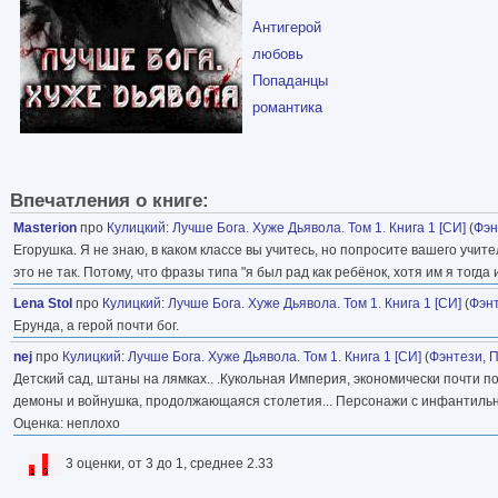
Антигерой
любовь
Попаданцы
романтика
Впечатления о книге:
Masterion
про
Кулицкий
:
Лучше Бога. Хуже Дьявола. Том 1. Книга 1 [СИ]
(
Фэн
Егорушка. Я не знаю, в каком классе вы учитесь, но попросите вашего учит
это не так. Потому, что фразы типа "я был рад как ребёнок, хотя им я тогда
Lena Stol
про
Кулицкий
:
Лучше Бога. Хуже Дьявола. Том 1. Книга 1 [СИ]
(
Фэн
Ерунда, а герой почти бог.
nej
про
Кулицкий
:
Лучше Бога. Хуже Дьявола. Том 1. Книга 1 [СИ]
(
Фэнтези
,
П
Детский сад, штаны на лямках.. .Кукольная Империя, экономически почти 
демоны и войнушка, продолжающаяся столетия... Персонажи с инфантильным
Оценка: неплохо
3 оценки, от 3 до 1, среднее 2.33