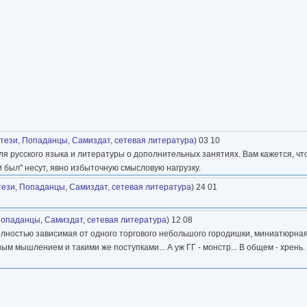
тези
,
Попаданцы
,
Самиздат, сетевая литература
) 03 10
еля русского языка и литературы о дополнительных занятиях. Вам кажется, чт
 и был" несут, явно избыточную смысловую нагрузку.
тези
,
Попаданцы
,
Самиздат, сетевая литература
) 24 01
опаданцы
,
Самиздат, сетевая литература
) 12 08
полностью зависимая от одного торгового небольшого городишки, миниатюрна
 мышлением и такими же поступками... А уж ГГ - монстр... В общем - хрень.