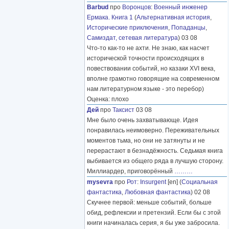
Barbud
про
Воронцов
:
Военный инженер
Ермака. Книга 1
(
Альтернативная история
,
Исторические приключения
,
Попаданцы
,
Самиздат, сетевая литература
) 03 08
Что-то как-то не ахти. Не знаю, как насчет
исторической точности происходящих в
повествовании событий, но казаки XVI века,
вполне грамотно говорящие на современном
нам литературном языке - это перебор)
Оценка: плохо
Дей
про
Таксист
03 08
Мне было очень захватывающе. Идея
понравилась неимоверно. Переживательных
моментов тьма, но они не затянуты и не
перерастают в безнадёжность. Седьмая книга
выбивается из общего ряда в лучшую сторону.
Миллиардер, приговорённый
………
mysevra
про
Рот
:
Insurgent
[en] (
Социальная
фантастика
,
Любовная фантастика
) 02 08
Скучнее первой: меньше событий, больше
обид, рефлексии и претензий. Если бы с этой
книги начиналась серия, я бы уже забросила.