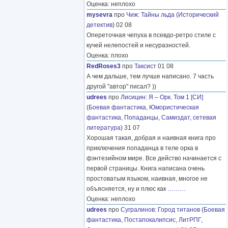
Оценка: неплохо
mysevra
про
Чиж
:
Тайны льда
(
Исторический
детектив
) 02 08
Опереточная чепуха в псевдо-ретро стиле с
кучей нелепостей и несуразностей.
Оценка: плохо
RedRoses3
про
Таксист
01 08
А чем дальше, тем лучше написано. 7 часть
другой "автор" писал? ))
udrees
про
Лисицин
:
Я – Орк. Том 1 [СИ]
(
Боевая фантастика
,
Юмористическая
фантастика
,
Попаданцы
,
Самиздат, сетевая
литература
) 31 07
Хорошая такая, добрая и наивная книга про
приключения попаданца в теле орка в
фэнтезийном мире. Все действо начинается с
первой страницы. Книга написана очень
простоватым языком, наивная, многое не
объясняется, ну и плюс как
………
Оценка: неплохо
udrees
про
Сугралинов
:
Город титанов
(
Боевая
фантастика
,
Постапокалипсис
,
ЛитРПГ
,