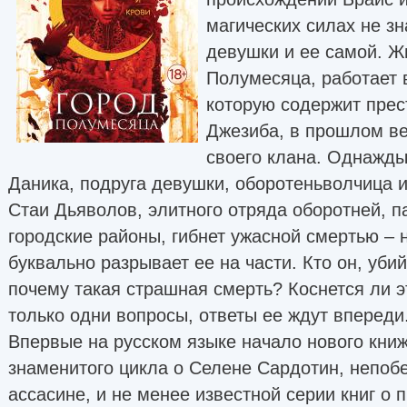
магических силах не зн
девушки и ее самой. Ж
Полумесяца, работает 
которую содержит прес
Джезиба, в прошлом в
своего клана. Однажды 
Даника, подруга девушки, оборотеньволчица 
Стаи Дьяволов, элитного отряда оборотней, 
городские районы, гибнет ужасной смертью –
буквально разрывает ее на части. Кто он, уби
почему такая страшная смерть? Коснется ли 
только одни вопросы, ответы ее ждут впереди
Впервые на русском языке начало нового книж
знаменитого цикла о Селене Сардотин, непо
ассасине, и не менее известной серии книг о