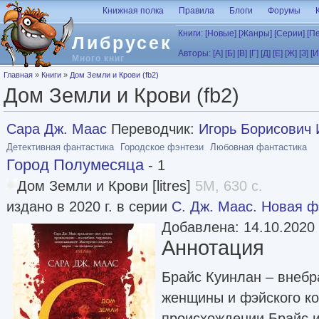
Перейти к основному содержанию
Книжная полка
Правила
Блоги
Форумы
Книги:
[Новые]
[Жанры]
[Серии]
[П
Либрусек
Авторы:
[А]
[Б]
[В]
[Г]
[Д]
[Е]
[Ж]
[З]
[И
Много книг
Вы здесь
Главная
»
Книги
»
Дом Земли и Крови (fb2)
Дом Земли и Крови (fb2)
Сара Дж. Маас
Переводчик:
Игорь Борисович
Детективная фантастика
Городское фэнтези
Любовная фантастика
Город Полумесяца
- 1
Дом Земли и Крови [litres]
5M, 630 с.
издано в 2020 г. в серии
С. Дж. Маас. Новая ф
Добавлена: 14.10.2020
Аннотация
Брайс Куинлан – внебр
женщины и фэйского ко
происхождении Брайс и