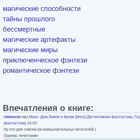
магические способности
тайны прошлого
бессмертные
магические артефакты
магические миры
приключенческое фэнтези
романтическое фэнтези
Впечатления о книге:
clomeron
про
Маас
:
Дом Земли и Крови [litres]
(
Детективная фантастика
,
Го
фантастика
) 14 03
Ну это для совсем уж невзыскательных читателей.)
Оценка: нечитаемо