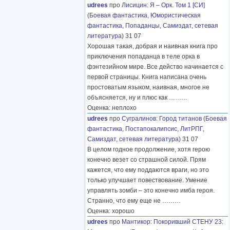
udrees
про
Лисицин
:
Я – Орк. Том 1 [СИ]
(
Боевая фантастика
,
Юмористическая
фантастика
,
Попаданцы
,
Самиздат, сетевая
литература
) 31 07
Хорошая такая, добрая и наивная книга про
приключения попаданца в теле орка в
фэнтезийном мире. Все действо начинается с
первой страницы. Книга написана очень
простоватым языком, наивная, многое не
объясняется, ну и плюс как
………
Оценка: неплохо
udrees
про
Сугралинов
:
Город титанов
(
Боевая
фантастика
,
Постапокалипсис
,
ЛитРПГ
,
Самиздат, сетевая литература
) 31 07
В целом годное продолжение, хотя герою
конечно везет со страшной силой. Прям
кажется, что ему поддаются враги, но это
только улучшает повествование. Умение
управлять зомби – это конечно имба героя.
Странно, что ему еще не
………
Оценка: хорошо
udrees
про
Мантикор
:
Покоривший СТЕНУ 23: