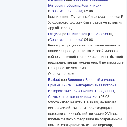
[Авторский сборник. Компиляция]
(
Современная проза
) 05 08
Компиляция...Путь в штаб (рассказ, перевод Р.
Хлодовского) должен быть, здесь же вставили
другой перевод.
Oleg68
про
Шлинк
:
Чтец
[
Der Vorleser
ru]
(
Современная проза
) 04 08
Книга- рассуждение автора о вине немецкой
нации за преступления во Второй мировой
войне и о личной трагедии женщины- бывшей
надзирательницы концлагеря. Я не в восторге.
Наверное, не моя тема.
Оценка: неплохо
Barbud
про
Воронцов
:
Военный инженер
Ермака. Книга 1
(
Альтернативная история
,
Исторические приключения
,
Попаданцы
,
Самиздат, сетевая литература
) 03 08
Что-то как-то не ахти. Не знаю, как насчет
исторической точности происходящих в
повествовании событий, но казаки XVI века,
вполне грамотно говорящие на современном
нам литературном языке - это перебор)