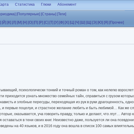
Карта
Статистика
Глюки
Абонемент
ериодика]
[Популярные]
[Страны]
[Теги]
]
[Й]
[К]
[Л]
[М]
[Н]
[О]
[П]
[Р]
[С]
[Т]
[У]
[Ф]
[Х]
[Ц]
[Ч]
[Ш]
[Щ]
[Э]
[Ю]
[Я]
[Прочее]
ывающий, психологически тонкий и точный роман о том, как нелегко взрослет
сти приходится узнать множество семейных тайн, справиться с грузом котор
енависть и злобные пересуды, переходящая из рук в руки драгоценность, о
 и первые поцелуи, и страстное желание любить и быть любимой… Как же сл
оторые, оказывается, уча говорить правду, только и делают, что лгут… Автор 
 оставаться в тени своих книг. Неизвестно даже, пользуется ли она псевдон
едены на 40 языков, и в 2016 году она вошла в список 100 самых влиятельн