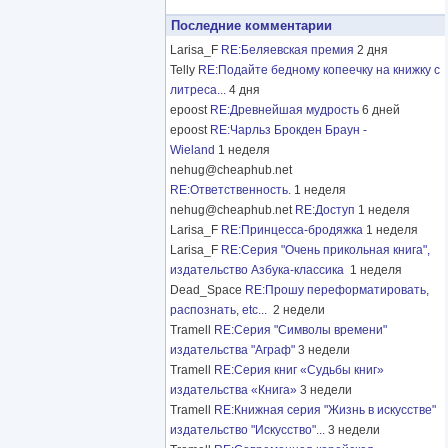
Последние комментарии
Larisa_F
RE:Беляевская премия
2 дня
Telly
RE:Подайте бедному копеечку на книжку с
литреса...
4 дня
epoost
RE:Древнейшая мудрость
6 дней
epoost
RE:Чарльз Брокден Браун -
Wieland
1 неделя
nehug@cheaphub.net
RE:Ответственность.
1 неделя
nehug@cheaphub.net
RE:Доступ
1 неделя
Larisa_F
RE:Принцесса-бродяжка
1 неделя
Larisa_F
RE:Серия "Очень прикольная книга",
издательство Азбука-классика
1 неделя
Dead_Space
RE:Прошу переформатировать,
распознать, etc...
2 недели
Tramell
RE:Серия "Символы времени"
издательства "Аграф"
3 недели
Tramell
RE:Серия книг «Судьбы книг»
издательства «Книга»
3 недели
Tramell
RE:Книжная серия "Жизнь в искусстве"
издательство "Искусство"...
3 недели