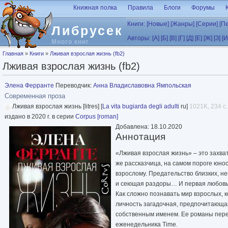
Перейти к основному содержанию
Книжная полка
Правила
Блоги
Форумы
Книги:
[Новые]
[Жанры]
[Серии]
[П
Либрусек
Авторы:
[А]
[Б]
[В]
[Г]
[Д]
[Е]
[Ж]
[З]
[И
Много книг
Вы здесь
Главная
»
Книги
»
Лживая взрослая жизнь (fb2)
Лживая взрослая жизнь (fb2)
Элена Ферранте
Переводчик:
Анна Владиславовна Ямпольская
Современная проза
Лживая взрослая жизнь [litres] [
La vita bugiarda degli adulti
ru]
1021K, 234 с.
издано в 2020 г. в серии
Corpus [roman]
Добавлена: 18.10.2020
Аннотация
«Лживая взрослая жизнь» – это захват
же рассказчица, на самом пороге юно
взрослому. Предательство близких, н
и сеющая раздоры… И первая любовь,
Как сложно познавать мир взрослых, к
личность загадочная, предпочитающая
собственным именем. Ее романы перев
еженедельника Time.