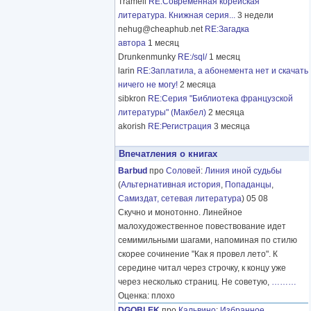
Tramell
RE:Современная корейская
литература. Книжная серия...
3 недели
nehug@cheaphub.net
RE:Загадка
автора
1 месяц
Drunkenmunky
RE:/sql/
1 месяц
larin
RE:Заплатила, а абонемента нет и скачать
ничего не могу!
2 месяца
sibkron
RE:Серия "Библиотека французской
литературы" (Макбел)
2 месяца
akorish
RE:Регистрация
3 месяца
Впечатления о книгах
Barbud
про
Соловей
:
Линия иной судьбы
(
Альтернативная история
,
Попаданцы
,
Самиздат, сетевая литература
) 05 08
Скучно и монотонно. Линейное
малохудожественное повествование идет
семимильными шагами, напоминая по стилю
скорее сочинение "Как я провел лето". К
середине читал через строчку, к концу уже
через несколько страниц. Не советую,
………
Оценка: плохо
DGOBLEK
про
Кальвино
:
Избранное