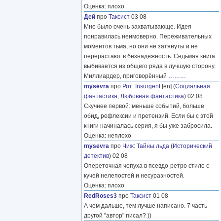
Оценка: плохо
Дей
про
Таксист
03 08
Мне было очень захватывающе. Идея
понравилась неимоверно. Переживательных
моментов тьма, но они не затянуты и не
перерастают в безнадёжность. Седьмая книга
выбивается из общего ряда в лучшую сторону.
Миллиардер, приговорённый
………
mysevra
про
Рот
:
Insurgent
[en] (
Социальная
фантастика
,
Любовная фантастика
) 02 08
Скучнее первой: меньше событий, больше
обид, рефлексии и претензий. Если бы с этой
книги начиналась серия, я бы уже забросила.
Оценка: неплохо
mysevra
про
Чиж
:
Тайны льда
(
Исторический
детектив
) 02 08
Опереточная чепуха в псевдо-ретро стиле с
кучей нелепостей и несуразностей.
Оценка: плохо
RedRoses3
про
Таксист
01 08
А чем дальше, тем лучше написано. 7 часть
другой "автор" писал? ))