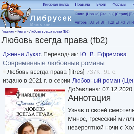
Перейти к основному содержанию
Книжная полка
Правила
Блоги
Форумы
Книги:
[Новые]
[Жанры]
[Серии]
[П
Либрусек
Авторы:
[А]
[Б]
[В]
[Г]
[Д]
[Е]
[Ж]
[З]
[И
Много книг
Вы здесь
Главная
»
Книги
»
Любовь всегда права (fb2)
Любовь всегда права (fb2)
Дженни Лукас
Переводчик:
Ю. В. Ефремова
Современные любовные романы
Любовь всегда права [litres]
737K, 91 с.
издано в 2021 г. в серии
Любовный роман (Це
Добавлена: 07.12.2020
Аннотация
Узнав о своей смертел
Минос, греческий милл
невероятной ночи с Хо