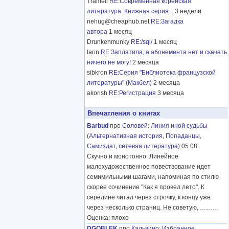
Tramell
RE:Современная корейская
литература. Книжная серия...
3 недели
nehug@cheaphub.net
RE:Загадка
автора
1 месяц
Drunkenmunky
RE:/sql/
1 месяц
larin
RE:Заплатила, а абонемента нет и скачать
ничего не могу!
2 месяца
sibkron
RE:Серия "Библиотека французской
литературы" (Макбел)
2 месяца
akorish
RE:Регистрация
3 месяца
Впечатления о книгах
Barbud
про
Соловей
:
Линия иной судьбы
(
Альтернативная история
,
Попаданцы
,
Самиздат, сетевая литература
) 05 08
Скучно и монотонно. Линейное
малохудожественное повествование идет
семимильными шагами, напоминая по стилю
скорее сочинение "Как я провел лето". К
середине читал через строчку, к концу уже
через несколько страниц. Не советую,
………
Оценка: плохо
DGOBLEK
про
Кальвино
:
Избранное