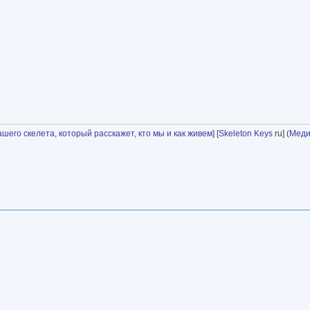
шего скелета, который расскажет, кто мы и как живем]
[
Skeleton Keys
ru] (
Меди