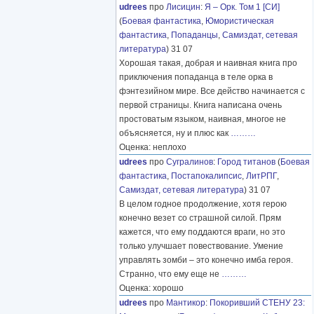
udrees
про
Лисицин
:
Я – Орк. Том 1 [СИ]
(
Боевая фантастика
,
Юмористическая
фантастика
,
Попаданцы
,
Самиздат, сетевая
литература
) 31 07
Хорошая такая, добрая и наивная книга про
приключения попаданца в теле орка в
фэнтезийном мире. Все действо начинается с
первой страницы. Книга написана очень
простоватым языком, наивная, многое не
объясняется, ну и плюс как
………
Оценка: неплохо
udrees
про
Сугралинов
:
Город титанов
(
Боевая
фантастика
,
Постапокалипсис
,
ЛитРПГ
,
Самиздат, сетевая литература
) 31 07
В целом годное продолжение, хотя герою
конечно везет со страшной силой. Прям
кажется, что ему поддаются враги, но это
только улучшает повествование. Умение
управлять зомби – это конечно имба героя.
Странно, что ему еще не
………
Оценка: хорошо
udrees
про
Мантикор
:
Покоривший СТЕНУ 23: