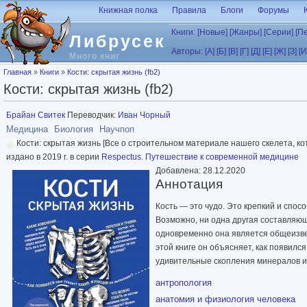
Перейти к основному содержанию
Книжная полка
Правила
Блоги
Форумы
Книги:
[Новые]
[Жанры]
[Серии]
[П
Либрусек
Авторы:
[А]
[Б]
[В]
[Г]
[Д]
[Е]
[Ж]
[З]
[И
Много книг
Вы здесь
Главная
»
Книги
»
Кости: скрытая жизнь (fb2)
Кости: скрытая жизнь (fb2)
Брайан Свитек
Переводчик:
Иван Чорный
Медицина
Биология
Научпоп
Кости: скрытая жизнь [Все о строительном материале нашего скелета, кот
издано в 2019 г. в серии
Respectus. Путешествие к современной медицине
Добавлена: 28.12.2020
Аннотация
Кость — это чудо. Это крепкий и спо
Возможно, ни одна другая составляюща
одновременно она является общеизве
этой книге он объясняет, как появился
удивительные скопления минералов и 
антропология
анатомия и физиология человека