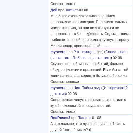
Оценка: плохо
Дей
про
Таксист
03 08
Мне было очень захватывающе. Идея
понравилась неимоверно. Переживательных
моментов тьма, но они не затянуты и не
перерастают в безнадёжность. Седьмая книга
выбивается из общего ряда в лучшую сторону.
Миллиардер, приговорённый
………
mysevra
про
Рот
:
Insurgent
[en] (
Социальная
фантастика
,
Любовная фантастика
) 02 08
Скучнее первой: меньше событий, больше
обид, рефлексии и претензий. Если бы с этой
книги начиналась серия, я бы уже забросила.
Оценка: неплохо
mysevra
про
Чиж
:
Тайны льда
(
Исторический
детектив
) 02 08
Опереточная чепуха в псевдо-ретро стиле с
кучей нелепостей и несуразностей.
Оценка: плохо
RedRoses3
про
Таксист
01 08
А чем дальше, тем лучше написано. 7 часть
другой "автор" писал? ))