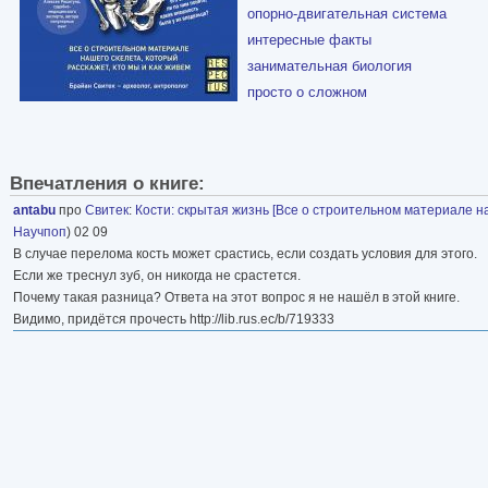
опорно-двигательная система
интересные факты
занимательная биология
просто о сложном
Впечатления о книге:
antabu
про
Свитек
:
Кости: скрытая жизнь [Все о строительном материале на
Научпоп
) 02 09
В случае перелома кость может срастись, если создать условия для этого.
Если же треснул зуб, он никогда не срастется.
Почему такая разница? Ответа на этот вопрос я не нашёл в этой книге.
Видимо, придётся прочесть http://lib.rus.ec/b/719333