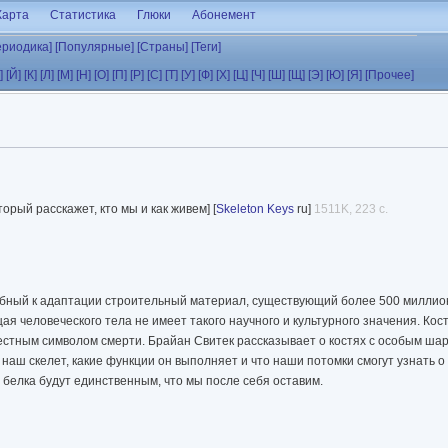
Карта
Статистика
Глюки
Абонемент
ериодика]
[Популярные]
[Страны]
[Теги]
]
[Й]
[К]
[Л]
[М]
[Н]
[О]
[П]
[Р]
[С]
[Т]
[У]
[Ф]
[Х]
[Ц]
[Ч]
[Ш]
[Щ]
[Э]
[Ю]
[Я]
[Прочее]
орый расскажет, кто мы и как живем] [
Skeleton Keys
ru]
1511K, 223 с.
собный к адаптации строительный материал, существующий более 500 миллио
я человеческого тела не имеет такого научного и культурного значения. Кос
стным символом смерти. Брайан Свитек рассказывает о костях с особым шар
 наш скелет, какие функции он выполняет и что наши потомки смогут узнать о 
белка будут единственным, что мы после себя оставим.