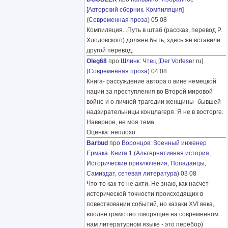
[Авторский сборник. Компиляция]
(
Современная проза
) 05 08
Компиляция...Путь в штаб (рассказ, перевод Р.
Хлодовского) должен быть, здесь же вставили
другой перевод.
Oleg68
про
Шлинк
:
Чтец
[
Der Vorleser
ru]
(
Современная проза
) 04 08
Книга- рассуждение автора о вине немецкой
нации за преступления во Второй мировой
войне и о личной трагедии женщины- бывшей
надзирательницы концлагеря. Я не в восторге.
Наверное, не моя тема.
Оценка: неплохо
Barbud
про
Воронцов
:
Военный инженер
Ермака. Книга 1
(
Альтернативная история
,
Исторические приключения
,
Попаданцы
,
Самиздат, сетевая литература
) 03 08
Что-то как-то не ахти. Не знаю, как насчет
исторической точности происходящих в
повествовании событий, но казаки XVI века,
вполне грамотно говорящие на современном
нам литературном языке - это перебор)