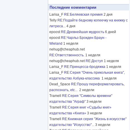
Последние комментарии
Larisa_F
RE:Беляевская премия
2 дня
Telly
RE:Подайте бедному копеечку на книжку с
литреса...
4 дня
epoost
RE:Древнейшая мудрость
6 дней
epoost
RE:Чарльз Брокден Браун -
Wieland
1 неделя
nehug@cheaphub.net
RE:Ответственность.
1 неделя
nehug@cheaphub.net
RE:Доступ
1 неделя
Larisa_F
RE:Принцесса-бродяжка
1 неделя
Larisa_F
RE:Серия "Очень прикольная книга",
издательство Азбука-классика
1 неделя
Dead_Space
RE:Прошу переформатировать,
распознать, etc...
2 недели
Tramell
RE:Серия "Символы времени"
издательства "Аграф"
3 недели
Tramell
RE:Серия книг «Судьбы книг»
издательства «Книга»
3 недели
Tramell
RE:Книжная серия "Жизнь в искусстве"
издательство "Искусство"...
3 недели