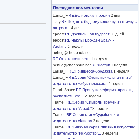
Последние комментарии
Larisa_F
RE:Беляевская премия
2 дня
Telly
RE:Подайте бедному копеечку на книжку с
литреса...
4 дня
epoost
RE:Древнейшая мудрость
6 дней
epoost
RE:Чарльз Брокден Браун -
Wieland
1 неделя
nehug@cheaphub.net
RE:Ответственность.
1 неделя
nehug@cheaphub.net
RE:Доступ
1 неделя
Larisa_F
RE:Принцесса-бродяжка
1 неделя
Larisa_F
RE:Серия "Очень прикольная книга",
издательство Азбука-классика
1 неделя
Dead_Space
RE:Прошу переформатировать,
распознать, etc...
2 недели
Tramell
RE:Серия "Символы времени"
издательства "Аграф"
3 недели
Tramell
RE:Серия книг «Судьбы книг»
издательства «Книга»
3 недели
Tramell
RE:Книжная серия "Жизнь в искусстве"
издательство "Искусство"...
3 недели