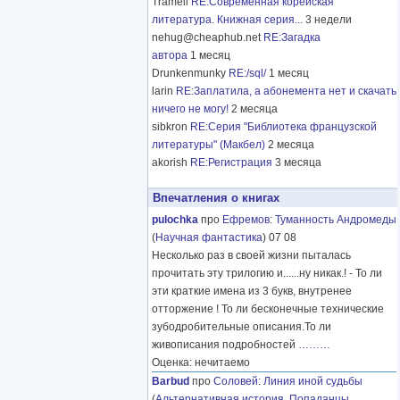
Tramell
RE:Современная корейская
литература. Книжная серия...
3 недели
nehug@cheaphub.net
RE:Загадка
автора
1 месяц
Drunkenmunky
RE:/sql/
1 месяц
larin
RE:Заплатила, а абонемента нет и скачать
ничего не могу!
2 месяца
sibkron
RE:Серия "Библиотека французской
литературы" (Макбел)
2 месяца
akorish
RE:Регистрация
3 месяца
Впечатления о книгах
pulochka
про
Ефремов
:
Туманность Андромеды
(
Научная фантастика
) 07 08
Несколько раз в своей жизни пыталась
прочитать эту трилогию и......ну никак.! - То ли
эти краткие имена из 3 букв, внутренее
отторжение ! То ли бесконечные технические
зубодробительные описания.То ли
живописания подробностей
………
Оценка: нечитаемо
Barbud
про
Соловей
:
Линия иной судьбы
(
Альтернативная история
,
Попаданцы
,