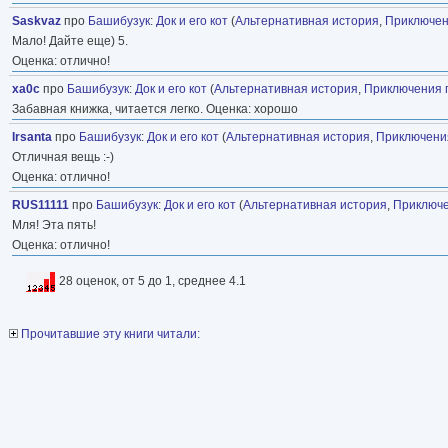
Saskvaz
про
Башибузук
:
Док и его кот
(
Альтернативная история
,
Приключен
Мало! Дайте еще) 5.
Оценка: отлично!
xa0c
про
Башибузук
:
Док и его кот
(
Альтернативная история
,
Приключения 
Забавная книжка, читается легко. Оценка: хорошо
Irsanta
про
Башибузук
:
Док и его кот
(
Альтернативная история
,
Приключени
Отличная вещь :-)
Оценка: отлично!
RUS11111
про
Башибузук
:
Док и его кот
(
Альтернативная история
,
Приключе
Мля! Эта пять!
Оценка: отлично!
28 оценок, от 5 до 1, среднее 4.1
Прочитавшие эту книги читали: