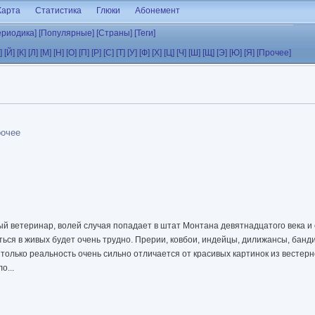
Карта
Статистика
Глюки
Абонемент
ериодика]
[Популярные]
[Страны]
[Теги]
]
[Й]
[К]
[Л]
[М]
[Н]
[О]
[П]
[Р]
[С]
[Т]
[У]
[Ф]
[Х]
[Ц]
[Ч]
[Ш]
[Щ]
[Э]
[Ю]
[Я]
[Прочее]
рочее
й ветеринар, волей случая попадает в штат Монтана девятнадцатого века и
ться в живых будет очень трудно. Прерии, ковбои, индейцы, дилижансы, банд
 только реальность очень сильно отличается от красивых картинок из вестерн
о...