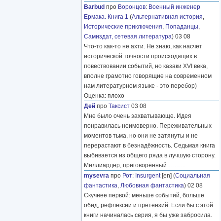
Barbud
про
Воронцов
:
Военный инженер
Ермака. Книга 1
(
Альтернативная история
,
Исторические приключения
,
Попаданцы
,
Самиздат, сетевая литература
) 03 08
Что-то как-то не ахти. Не знаю, как насчет
исторической точности происходящих в
повествовании событий, но казаки XVI века,
вполне грамотно говорящие на современном
нам литературном языке - это перебор)
Оценка: плохо
Дей
про
Таксист
03 08
Мне было очень захватывающе. Идея
понравилась неимоверно. Переживательных
моментов тьма, но они не затянуты и не
перерастают в безнадёжность. Седьмая книга
выбивается из общего ряда в лучшую сторону.
Миллиардер, приговорённый
………
mysevra
про
Рот
:
Insurgent
[en] (
Социальная
фантастика
,
Любовная фантастика
) 02 08
Скучнее первой: меньше событий, больше
обид, рефлексии и претензий. Если бы с этой
книги начиналась серия, я бы уже забросила.