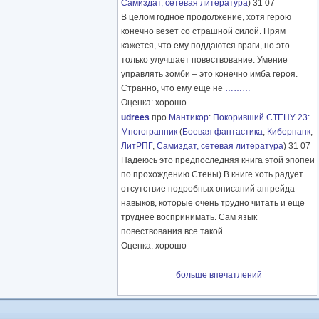
Самиздат, сетевая литература
) 31 07
В целом годное продолжение, хотя герою
конечно везет со страшной силой. Прям
кажется, что ему поддаются враги, но это
только улучшает повествование. Умение
управлять зомби – это конечно имба героя.
Странно, что ему еще не
………
Оценка: хорошо
udrees
про
Мантикор
:
Покоривший СТЕНУ 23:
Многогранник
(
Боевая фантастика
,
Киберпанк
,
ЛитРПГ
,
Самиздат, сетевая литература
) 31 07
Надеюсь это предпоследняя книга этой эпопеи
по прохождению Стены) В книге хоть радует
отсутствие подробных описаний апгрейда
навыков, которые очень трудно читать и еще
труднее воспринимать. Сам язык
повествования все такой
………
Оценка: хорошо
больше впечатлений