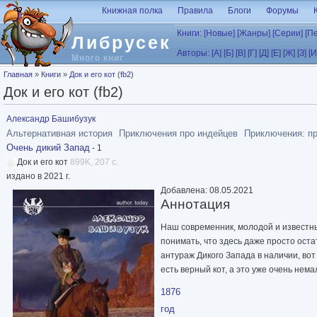
Перейти к основному содержанию
Книжная полка
Правила
Блоги
Форумы
Книги:
[Новые]
[Жанры]
[Серии]
[П
Либрусек
Авторы:
[А]
[Б]
[В]
[Г]
[Д]
[Е]
[Ж]
[З]
[И
Много книг
Вы здесь
Главная
»
Книги
»
Док и его кот (fb2)
Док и его кот (fb2)
Александр Башибузук
Альтернативная история
Приключения про индейцев
Приключения: п
Очень дикий Запад
- 1
Док и его кот
899K, 207 с.
издано в 2021 г.
Добавлена: 08.05.2021
Аннотация
Наш современник, молодой и известны
понимать, что здесь даже просто оста
антураж Дикого Запада в наличии, вот
есть верный кот, а это уже очень немал
1876
год