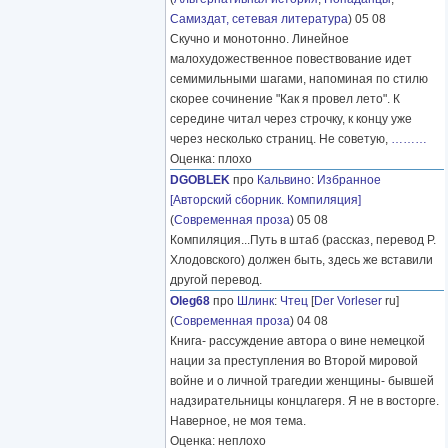
Самиздат, сетевая литература
) 05 08
Скучно и монотонно. Линейное
малохудожественное повествование идет
семимильными шагами, напоминая по стилю
скорее сочинение "Как я провел лето". К
середине читал через строчку, к концу уже
через несколько страниц. Не советую,
………
Оценка: плохо
DGOBLEK
про
Кальвино
:
Избранное
[Авторский сборник. Компиляция]
(
Современная проза
) 05 08
Компиляция...Путь в штаб (рассказ, перевод Р.
Хлодовского) должен быть, здесь же вставили
другой перевод.
Oleg68
про
Шлинк
:
Чтец
[
Der Vorleser
ru]
(
Современная проза
) 04 08
Книга- рассуждение автора о вине немецкой
нации за преступления во Второй мировой
войне и о личной трагедии женщины- бывшей
надзирательницы концлагеря. Я не в восторге.
Наверное, не моя тема.
Оценка: неплохо