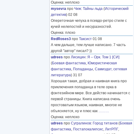
Оценка: неплохо
mysevra
про
Чиж
:
Тайны льда
(
Исторический
детектив
) 02 08
Опереточная чепуха в псевдо-ретро стиле с
кучей нелепостей и несуразностей.
Оценка: плохо
RedRoses3
про
Таксист
01 08
А чем дальше, тем лучше написано. 7 часть
другой "автор" писал? ))
udrees
про
Лисицин
:
Я – Орк. Том 1 [СИ]
(
Боевая фантастика
,
Юмористическая
фантастика
,
Попаданцы
,
Самиздат, сетевая
литература
) 31 07
Хорошая такая, добрая и наивная книга про
приключения попаданца в теле орка в
фэнтезийном мире. Все действо начинается с
первой страницы. Книга написана очень
простоватым языком, наивная, многое не
объясняется, ну и плюс как
………
Оценка: неплохо
udrees
про
Сугралинов
:
Город титанов
(
Боевая
фантастика
,
Постапокалипсис
,
ЛитРПГ
,