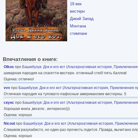
19 век
вестерн
Дикий Запад
Монтана
стимпанк
Впечатления о книге:
Olkos
про
Башибузук
:
Док и его кот
(
Альтернативная история
,
Приключения
шикарная пародия на спагетти-вестерн. отличный стеб! пять баллов!
Оценка: отлично!
vvv
про
Башибузук
:
Док и его кот
(
Альтернативная история
,
Приключения п
Отличная пародия на туповато-пафосные американские вестерны. 5
скунс
про
Башибузук
:
Док и его кот
(
Альтернативная история
,
Приключения
Хорошая книга ,весело , интересно)))
Оценка: хорошо
Nicout
про
Башибузук
:
Док и его кот
(
Альтернативная история
,
Приключения
Слишком разухабисто, но один раз прочесть годится. Правда, вычитано пло
Оценка: хорошо