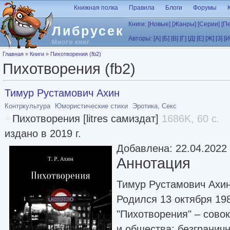
Перейти к основному содержанию
Книжная полка
Правила
Блоги
Форумы
Книги:
[Новые]
[Жанры]
[Серии]
[П
Либрусек
Авторы:
[А]
[Б]
[В]
[Г]
[Д]
[Е]
[Ж]
[З]
[И
Много книг
Вы здесь
Главная
»
Книги
»
Пихотворения (fb2)
Пихотворения (fb2)
Тимур Рустамович Ахин
Контркультура
Юмористические стихи
Эротика, Секс
Пихотворения [litres самиздат]
1686K, 60 с.
издано в 2019 г.
Добавлена: 22.04.2022
Аннотация
Тимур Рустамович Ахин
Родился 13 октября 198
"Пихотворения" – сово
и общества: безгранич