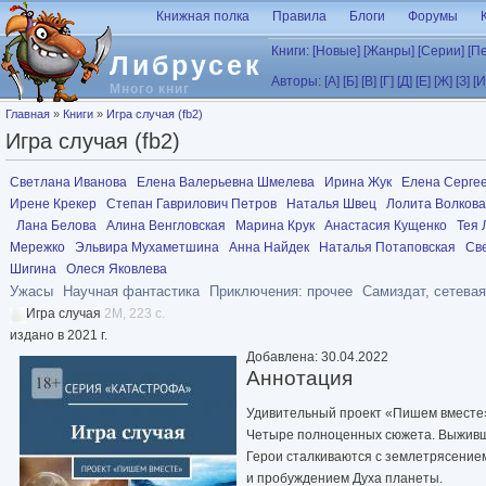
Перейти к основному содержанию
Книжная полка
Правила
Блоги
Форумы
Книги:
[Новые]
[Жанры]
[Серии]
[П
Либрусек
Авторы:
[А]
[Б]
[В]
[Г]
[Д]
[Е]
[Ж]
[З]
[И
Много книг
Вы здесь
Главная
»
Книги
»
Игра случая (fb2)
Игра случая (fb2)
Светлана Иванова
Елена Валерьевна Шмелева
Ирина Жук
Елена Сергее
Ирене Крекер
Степан Гаврилович Петров
Наталья Швец
Лолита Волкова
Лана Белова
Алина Венгловская
Марина Крук
Анастасия Кущенко
Тея 
Мережко
Эльвира Мухаметшина
Анна Найдек
Наталья Потаповская
Св
Шигина
Олеся Яковлева
Ужасы
Научная фантастика
Приключения: прочее
Самиздат, сетевая
Игра случая
2M, 223 с.
издано в 2021 г.
Добавлена: 30.04.2022
Аннотация
Удивительный проект «Пишем вместе»
Четыре полноценных сюжета. Выживши
Герои сталкиваются с землетрясение
и пробуждением Духа планеты.