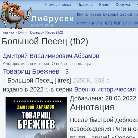
Перейти к основному содержанию
Книжная полка
Правила
Блоги
Форумы
Книги:
[Новые]
[Жанры]
[Серии]
[П
Либрусек
Авторы:
[А]
[Б]
[В]
[Г]
[Д]
[Е]
[Ж]
[З]
[И
Много книг
Вы здесь
Главная
»
Книги
»
Большой Песец (fb2)
Большой Песец (fb2)
Дмитрий Владимирович Абрамов
Альтернативная история
О войне
Попаданцы
Товарищ Брежнев
- 3
Большой Песец [litres]
2250K, 303 с.
издано в 2022 г. в серии
Военно-историческая
Добавлена: 28.06.2022
Аннотация
После быстрой деблок
освобождения Риги и о
группы армий «Север» 