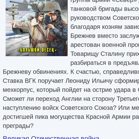
танковой бригады высо
руководством Советско
благодаря козням зави
Брежнев вместо заслу
арестован военной про
Товарищу Сталину при
разбираться в предъяв
Брежневу обвинениях. К счастью, справедливо
Ставка ВГК поручает Леониду Ильичу сформи
мехкорпус, который пойдет на острие удара в
Сможет ли переход Англии на сторону Третье
наступлению войск Советского Союза? Или м
достигшей пика могущества Красной Армии р
преграды?
Великая Отечественная война