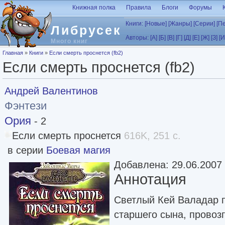
Перейти к основному содержанию
Книжная полка
Правила
Блоги
Форумы
Книги:
[Новые]
[Жанры]
[Серии]
[П
Либрусек
Авторы:
[А]
[Б]
[В]
[Г]
[Д]
[Е]
[Ж]
[З]
[И
Много книг
Вы здесь
Главная
»
Книги
»
Если смерть проснется (fb2)
Если смерть проснется (fb2)
Андрей Валентинов
Фэнтези
Ория
- 2
Если смерть проснется
616K, 251 с.
в серии
Боевая магия
Добавлена: 29.06.2007
Аннотация
Светлый Кей Валадар п
старшего сына, провоз