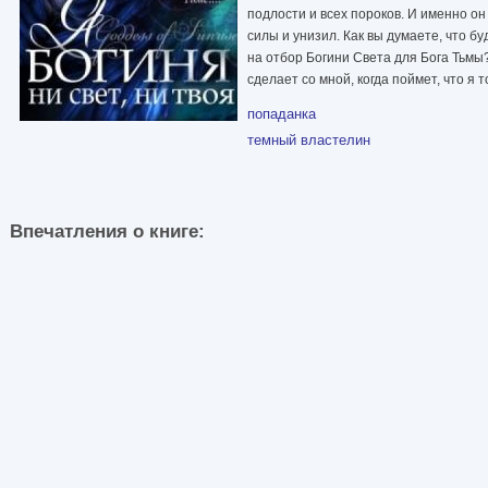
подлости и всех пороков. И именно о
силы и унизил. Как вы думаете, что б
на отбор Богини Света для Бога Тьмы
сделает со мной, когда поймет, что я 
попаданка
темный властелин
Впечатления о книге: