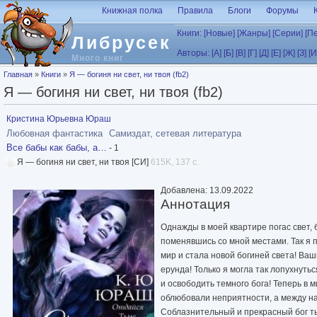
Перейти к основному содержанию
Книжная полка
Правила
Блоги
Форумы
Книги:
[Новые]
[Жанры]
[Серии]
[П
Либрусек
Авторы:
[А]
[Б]
[В]
[Г]
[Д]
[Е]
[Ж]
[З]
[И
Много книг
Вы здесь
Главная
»
Книги
»
Я — богиня ни свет, ни твоя (fb2)
Я — богиня ни свет, ни твоя (fb2)
Кристина Юрьевна Юраш
Любовная фантастика
Самиздат, сетевая литература
Все бабы как бабы, а…
- 1
Я — богиня ни свет, ни твоя [СИ]
615K, 137 с.
Добавлена: 13.09.2022
Аннотация
Однажды в моей квартире погас свет, 
поменявшись со мной местами. Так я
мир и стала новой богиней света! Ва
ерунда! Только я могла так лопухнуть
и освободить темного бога! Теперь в 
облюбовали неприятности, а между на
Соблазнительный и прекрасный бог т