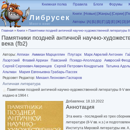
Перейти к основному содержанию
Книжная полка
Правила
Блоги
Форумы
Книги:
[Новые]
[Жанры]
[Серии]
[П
Либрусек
Авторы:
[А]
[Б]
[В]
[Г]
[Д]
[Е]
[Ж]
[З]
[И
Много книг
Вы здесь
Главная
»
Книги
»
Памятники поздней античной научно-художественной литературы II-
Памятники поздней античной научно-художеств
века (fb2)
Авторы:
Аппиан
Аммиан Марцеллин
Плутарх
Марк Аврелий Антонин
Га
Лаэртский
Флавий Арриан
Павсаний
Псевдо-Аполлодор
Амвросий Феод
Сергей Сергеевич Аверинцев
Сергей Петрович Кондратьев
Татьяна Адол
Альтман
Мария Евгеньевна Грабарь-Пассек
Редсовет Редактор:
Михаил Леонович Гаспаров
Античная литература
Памятники поздней античной научно-художественной литературы II-V ве
издано в 1964 г.
Добавлена: 18.10.2022
Аннотация
Эта книга - последний из трех сборн
литературе (II-V вв. н.э.) и подготов
Института Мировой литературы им. А.