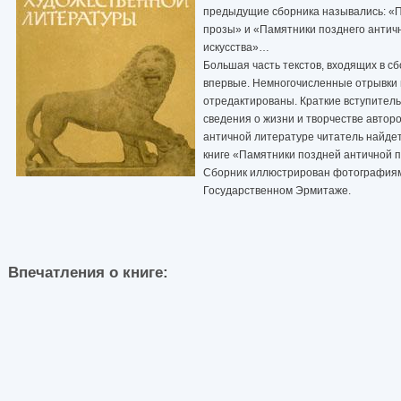
предыдущие сборника назывались: «П
прозы» и «Памятники позднего античн
искусства»…
Большая часть текстов, входящих в сб
впервые. Немногочисленные отрывки 
отредактированы. Краткие вступител
сведения о жизни и творчестве автор
античной литературе читатель найдет
книге «Памятники поздней античной п
Сборник иллюстрирован фотографиями
Государственном Эрмитаже.
Впечатления о книге: