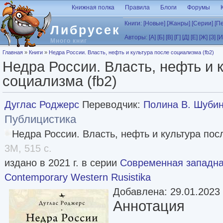
Перейти к основному содержанию
Книжная полка
Правила
Блоги
Форумы
Книги:
[Новые]
[Жанры]
[Серии]
[П
Либрусек
Авторы:
[А]
[Б]
[В]
[Г]
[Д]
[Е]
[Ж]
[З]
[И
Много книг
Вы здесь
Главная
»
Книги
»
Недра России. Власть, нефть и культура после социализма (fb2)
Недра России. Власть, нефть и 
социализма (fb2)
Дуглас Роджерс
Переводчик:
Полина В. Шуби
Публицистика
Недра России. Власть, нефть и культура посл
3M, 515 с.
издано в 2021 г. в серии
Современная западная
Contemporary Western Rusistika
Добавлена: 29.01.2023
Аннотация