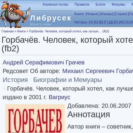
Перейти к основному содержанию
Книжная полка
Правила
Блоги
Форумы
Книги:
[Новые]
[Жанры]
[Серии]
[П
Либрусек
Авторы:
[А]
[Б]
[В]
[Г]
[Д]
[Е]
[Ж]
[З]
[И
Много книг
Вы здесь
Главная
»
Книги
»
Горбачёв. Человек, который хотел, как лучше… (fb2)
Горбачёв. Человек, который хот
(fb2)
Андрей Серафимович Грачев
Редсовет Об авторе:
Михаил Сергеевич Горба
История
Биографии и Мемуары
Горбачёв. Человек, который хотел, как луч
издано в 2001 г.
Вагриус
Добавлена: 20.06.2007
Аннотация
Автор книги – советник