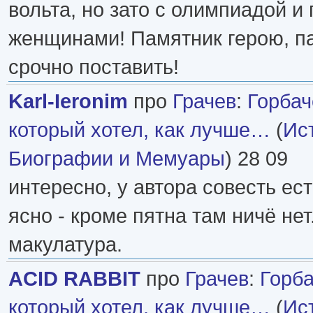
вольта, но зато с олимпиадой 
женщинами! Памятник герою, п
срочно поставить!
Karl-Ieronim
про
Грачев
:
Горбач
который хотел, как лучше…
(
Ис
Биографии и Мемуары
) 28 09
интересно, у автора совесть ес
ясно - кроме пятна там ничё нет
макулатура.
ACID RABBIT
про
Грачев
:
Горба
который хотел, как лучше…
(
Ис