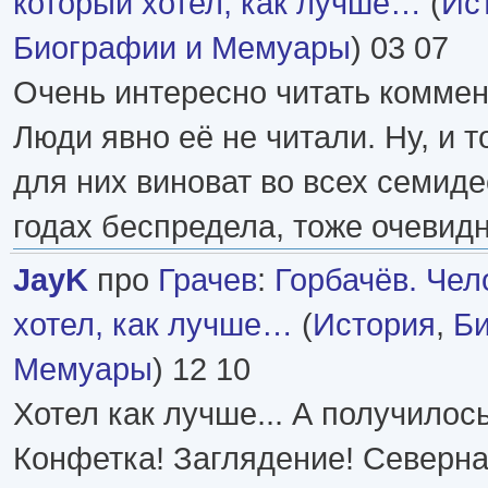
который хотел, как лучше…
(
Ис
Биографии и Мемуары
) 03 07
Очень интересно читать коммент
Люди явно её не читали. Ну, и т
для них виноват во всех семид
годах беспредела, тоже очевидн
JayK
про
Грачев
:
Горбачёв. Чел
хотел, как лучше…
(
История
,
Би
Мемуары
) 12 10
Хотел как лучше... А получилось
Конфетка! Заглядение! Северна