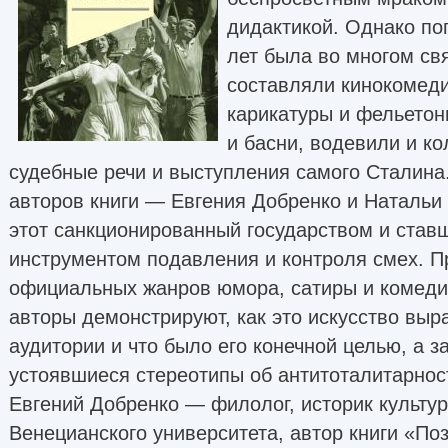
дидактикой. Однако по
лет была во многом св
составляли кинокомеди
карикатуры и фельетон
и басни, водевили и к
судебные речи и выступления самого Сталина
авторов книги — Евгения Добренко и Наталь
этот санкционированный государством и ставш
инструментом подавления и контроля смех. П
официальных жанров юмора, сатиры и комедии
авторы демонстрируют, как это искусство вы
аудитории и что было его конечной целью, а 
устоявшиеся стереотипы об антитоталитарност
Евгений Добренко — филолог, историк культу
Венецианского университета, автор книги «По