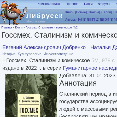
Перейти к основному содержанию
Книжная полка
Правила
Блоги
Форумы
Книги:
[Новые]
[Жанры]
[Серии]
[П
Либрусек
Авторы:
[А]
[Б]
[В]
[Г]
[Д]
[Е]
[Ж]
[З]
[И
Много книг
Вы здесь
Главная
»
Книги
»
Госсмех. Сталинизм и комическое (fb2)
Госсмех. Сталинизм и комическо
Евгений Александрович Добренко
Наталья Д
История
Культурология
Искусствоведение
Госсмех. Сталинизм и комическое
5M, 978 с.
издано в 2022 г. в серии
Гуманитарное наслед
Добавлена: 31.01.2023
Аннотация
Сталинский период в и
государства ассоцииру
людей с массовыми ре
беспросветным мраком