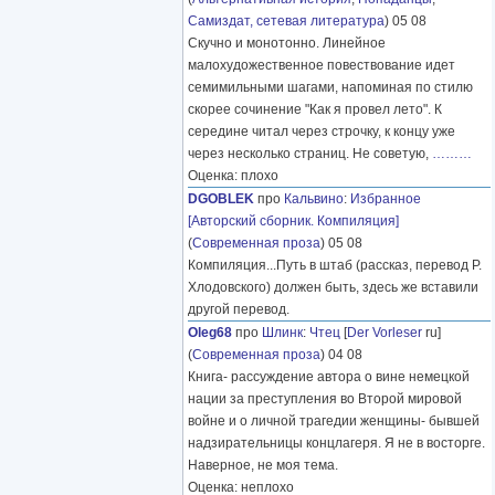
Самиздат, сетевая литература
) 05 08
Скучно и монотонно. Линейное
малохудожественное повествование идет
семимильными шагами, напоминая по стилю
скорее сочинение "Как я провел лето". К
середине читал через строчку, к концу уже
через несколько страниц. Не советую,
………
Оценка: плохо
DGOBLEK
про
Кальвино
:
Избранное
[Авторский сборник. Компиляция]
(
Современная проза
) 05 08
Компиляция...Путь в штаб (рассказ, перевод Р.
Хлодовского) должен быть, здесь же вставили
другой перевод.
Oleg68
про
Шлинк
:
Чтец
[
Der Vorleser
ru]
(
Современная проза
) 04 08
Книга- рассуждение автора о вине немецкой
нации за преступления во Второй мировой
войне и о личной трагедии женщины- бывшей
надзирательницы концлагеря. Я не в восторге.
Наверное, не моя тема.
Оценка: неплохо