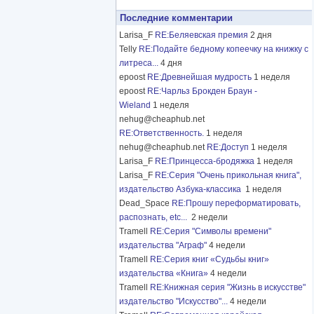
Последние комментарии
Larisa_F
RE:Беляевская премия
2 дня
Telly
RE:Подайте бедному копеечку на книжку с
литреса...
4 дня
epoost
RE:Древнейшая мудрость
1 неделя
epoost
RE:Чарльз Брокден Браун -
Wieland
1 неделя
nehug@cheaphub.net
RE:Ответственность.
1 неделя
nehug@cheaphub.net
RE:Доступ
1 неделя
Larisa_F
RE:Принцесса-бродяжка
1 неделя
Larisa_F
RE:Серия "Очень прикольная книга",
издательство Азбука-классика
1 неделя
Dead_Space
RE:Прошу переформатировать,
распознать, etc...
2 недели
Tramell
RE:Серия "Символы времени"
издательства "Аграф"
4 недели
Tramell
RE:Серия книг «Судьбы книг»
издательства «Книга»
4 недели
Tramell
RE:Книжная серия "Жизнь в искусстве"
издательство "Искусство"...
4 недели