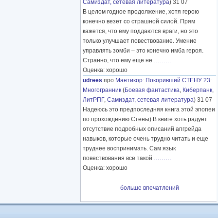
Самиздат, сетевая литература
) 31 07
В целом годное продолжение, хотя герою
конечно везет со страшной силой. Прям
кажется, что ему поддаются враги, но это
только улучшает повествование. Умение
управлять зомби – это конечно имба героя.
Странно, что ему еще не
………
Оценка: хорошо
udrees
про
Мантикор
:
Покоривший СТЕНУ 23:
Многогранник
(
Боевая фантастика
,
Киберпанк
,
ЛитРПГ
,
Самиздат, сетевая литература
) 31 07
Надеюсь это предпоследняя книга этой эпопеи
по прохождению Стены) В книге хоть радует
отсутствие подробных описаний апгрейда
навыков, которые очень трудно читать и еще
труднее воспринимать. Сам язык
повествования все такой
………
Оценка: хорошо
больше впечатлений