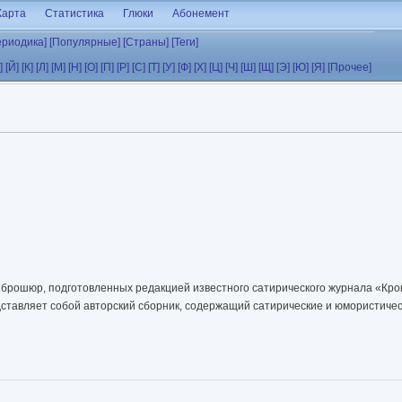
Карта
Статистика
Глюки
Абонемент
ериодика]
[Популярные]
[Страны]
[Теги]
]
[Й]
[К]
[Л]
[М]
[Н]
[О]
[П]
[Р]
[С]
[Т]
[У]
[Ф]
[Х]
[Ц]
[Ч]
[Ш]
[Щ]
[Э]
[Ю]
[Я]
[Прочее]
 брошюр, подготовленных редакцией известного сатирического журнала «Кро
дставляет собой авторский сборник, содержащий сатирические и юмористичес