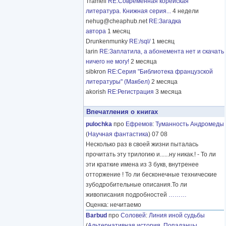
Tramell
RE:Современная корейская
литература. Книжная серия...
4 недели
nehug@cheaphub.net
RE:Загадка
автора
1 месяц
Drunkenmunky
RE:/sql/
1 месяц
larin
RE:Заплатила, а абонемента нет и скачать
ничего не могу!
2 месяца
sibkron
RE:Серия "Библиотека французской
литературы" (Макбел)
2 месяца
akorish
RE:Регистрация
3 месяца
Впечатления о книгах
pulochka
про
Ефремов
:
Туманность Андромеды
(
Научная фантастика
) 07 08
Несколько раз в своей жизни пыталась
прочитать эту трилогию и......ну никак.! - То ли
эти краткие имена из 3 букв, внутренее
отторжение ! То ли бесконечные технические
зубодробительные описания.То ли
живописания подробностей
………
Оценка: нечитаемо
Barbud
про
Соловей
:
Линия иной судьбы
(
Альтернативная история
,
Попаданцы
,