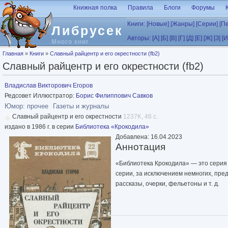
Перейти к основному содержанию
Книжная полка
Правила
Блоги
Форумы
Книги:
[Новые]
[Жанры]
[Серии]
[П
Либрусек
Авторы:
[А]
[Б]
[В]
[Г]
[Д]
[Е]
[Ж]
[З]
[И
Много книг
Вы здесь
Главная
»
Книги
»
Славный райцентр и его окрестности (fb2)
Славный райцентр и его окрестности (fb2)
Владислав Викторович Егоров
Редсовет Иллюстратор:
Борис Филиппович Савков
Юмор: прочее
Газеты и журналы
Славный райцентр и его окрестности
1237K, 46 с.
издано в 1986 г. в серии
Библиотека «Крокодила»
Добавлена: 16.04.2023
Аннотация
«Библиотека Крокодила» — это серия
серии, за исключением немногих, пре
рассказы, очерки, фельетоны и т. д.