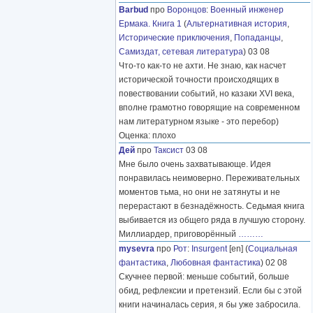
Barbud
про
Воронцов
:
Военный инженер
Ермака. Книга 1
(
Альтернативная история
,
Исторические приключения
,
Попаданцы
,
Самиздат, сетевая литература
) 03 08
Что-то как-то не ахти. Не знаю, как насчет
исторической точности происходящих в
повествовании событий, но казаки XVI века,
вполне грамотно говорящие на современном
нам литературном языке - это перебор)
Оценка: плохо
Дей
про
Таксист
03 08
Мне было очень захватывающе. Идея
понравилась неимоверно. Переживательных
моментов тьма, но они не затянуты и не
перерастают в безнадёжность. Седьмая книга
выбивается из общего ряда в лучшую сторону.
Миллиардер, приговорённый
………
mysevra
про
Рот
:
Insurgent
[en] (
Социальная
фантастика
,
Любовная фантастика
) 02 08
Скучнее первой: меньше событий, больше
обид, рефлексии и претензий. Если бы с этой
книги начиналась серия, я бы уже забросила.