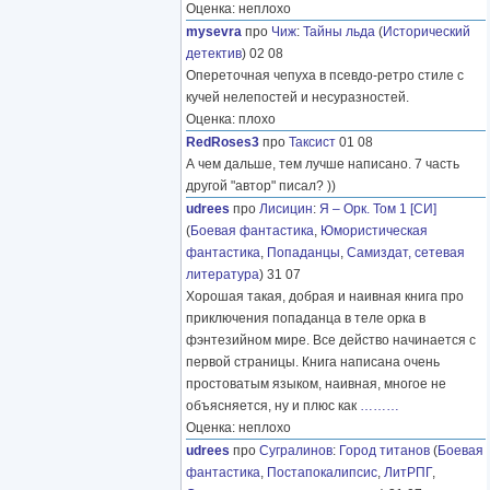
Оценка: неплохо
mysevra
про
Чиж
:
Тайны льда
(
Исторический
детектив
) 02 08
Опереточная чепуха в псевдо-ретро стиле с
кучей нелепостей и несуразностей.
Оценка: плохо
RedRoses3
про
Таксист
01 08
А чем дальше, тем лучше написано. 7 часть
другой "автор" писал? ))
udrees
про
Лисицин
:
Я – Орк. Том 1 [СИ]
(
Боевая фантастика
,
Юмористическая
фантастика
,
Попаданцы
,
Самиздат, сетевая
литература
) 31 07
Хорошая такая, добрая и наивная книга про
приключения попаданца в теле орка в
фэнтезийном мире. Все действо начинается с
первой страницы. Книга написана очень
простоватым языком, наивная, многое не
объясняется, ну и плюс как
………
Оценка: неплохо
udrees
про
Сугралинов
:
Город титанов
(
Боевая
фантастика
,
Постапокалипсис
,
ЛитРПГ
,