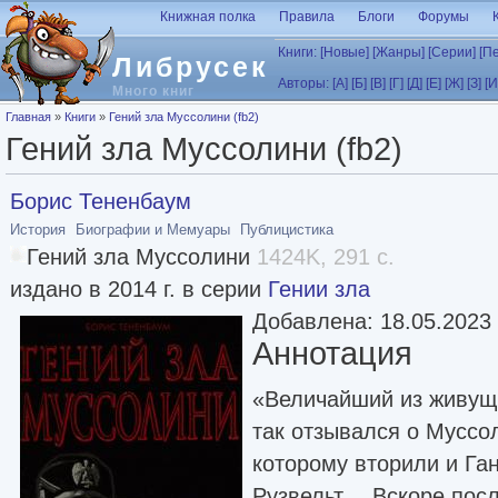
Перейти к основному содержанию
Книжная полка
Правила
Блоги
Форумы
Книги:
[Новые]
[Жанры]
[Серии]
[П
Либрусек
Авторы:
[А]
[Б]
[В]
[Г]
[Д]
[Е]
[Ж]
[З]
[И
Много книг
Вы здесь
Главная
»
Книги
»
Гений зла Муссолини (fb2)
Гений зла Муссолини (fb2)
Борис Тененбаум
История
Биографии и Мемуары
Публицистика
Гений зла Муссолини
1424K, 291 с.
издано в 2014 г. в серии
Гении зла
Добавлена: 18.05.2023
Аннотация
«Величайший из живущ
так отзывался о Муссо
которому вторили и Ган
Рузвельт… Вскоре посл