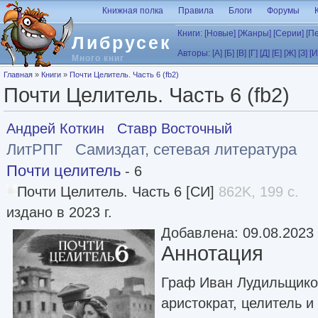
Перейти к основному содержанию
Книжная полка
Правила
Блоги
Форумы
Книги:
[Новые]
[Жанры]
[Серии]
[П
Либрусек
Авторы:
[А]
[Б]
[В]
[Г]
[Д]
[Е]
[Ж]
[З]
[И
Много книг
Вы здесь
Главная
»
Книги
»
Почти Целитель. Часть 6 (fb2)
Почти Целитель. Часть 6 (fb2)
Андрей Коткин
Ставр Восточный
ЛитРПГ
Самиздат, сетевая литература
Почти целитель
- 6
Почти Целитель. Часть 6 [СИ]
862K, 199 с.
издано в 2023 г.
Добавлена: 09.08.2023
Аннотация
Граф Иван Лудильщико
аристократ, целитель и