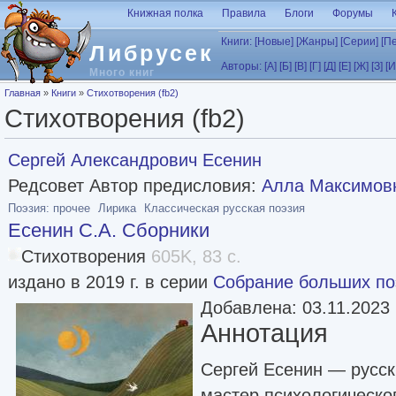
Перейти к основному содержанию
Книжная полка
Правила
Блоги
Форумы
Книги:
[Новые]
[Жанры]
[Серии]
[П
Либрусек
Авторы:
[А]
[Б]
[В]
[Г]
[Д]
[Е]
[Ж]
[З]
[И
Много книг
Вы здесь
Главная
»
Книги
»
Стихотворения (fb2)
Стихотворения (fb2)
Сергей Александрович Есенин
Редсовет Автор предисловия:
Алла Максимов
Поэзия: прочее
Лирика
Классическая русская поэзия
Есенин С.А. Сборники
Стихотворения
605K, 83 с.
издано в 2019 г. в серии
Собрание больших по
Добавлена: 03.11.2023
Аннотация
Сергей Есенин — русски
мастер психологическо