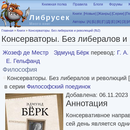
Перейти к основному содержанию
Книжная полка
Правила
Блоги
Форумы
Книги:
[Новые]
[Жанры]
[Серии]
[П
Либрусек
Авторы:
[А]
[Б]
[В]
[Г]
[Д]
[Е]
[Ж]
[З]
[И
Много книг
Вы здесь
Главная
»
Книги
»
Консерваторы. Без либералов и революций (fb2)
Консерваторы. Без либералов и 
Жозеф де Местр
Эдмунд Бёрк
перевод:
Г. А
Е. Гельфанд
Философия
Консерваторы. Без либералов и революций [l
в серии
Философский поединок
Добавлена: 06.11.2023
Аннотация
Консервативное направ
сей день является одн