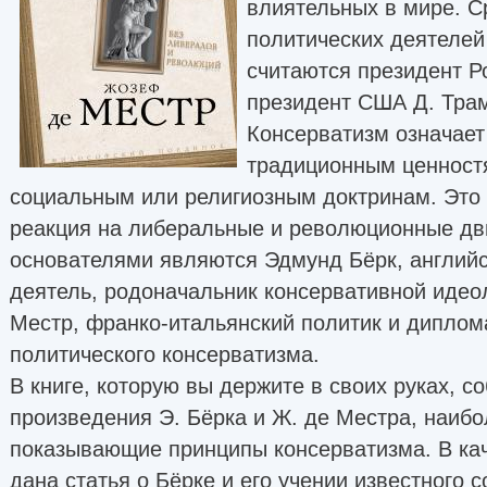
влиятельных в мире. 
политических деятелей
считаются президент Р
президент США Д. Тра
Консерватизм означает
традиционным ценност
социальным или религиозным доктринам. Это 
реакция на либеральные и революционные дви
основателями являются Эдмунд Бёрк, английс
деятель, родоначальник консервативной идео
Местр, франко-итальянский политик и диплом
политического консерватизма.
В книге, которую вы держите в своих руках, 
произведения Э. Бёрка и Ж. де Местра, наибо
показывающие принципы консерватизма. В ка
дана статья о Бёрке и его учении известного 