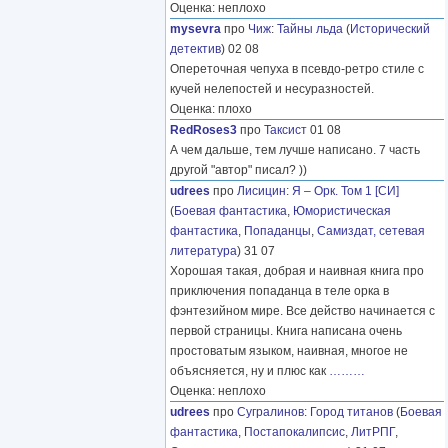
Оценка: неплохо
mysevra
про
Чиж
:
Тайны льда
(
Исторический
детектив
) 02 08
Опереточная чепуха в псевдо-ретро стиле с
кучей нелепостей и несуразностей.
Оценка: плохо
RedRoses3
про
Таксист
01 08
А чем дальше, тем лучше написано. 7 часть
другой "автор" писал? ))
udrees
про
Лисицин
:
Я – Орк. Том 1 [СИ]
(
Боевая фантастика
,
Юмористическая
фантастика
,
Попаданцы
,
Самиздат, сетевая
литература
) 31 07
Хорошая такая, добрая и наивная книга про
приключения попаданца в теле орка в
фэнтезийном мире. Все действо начинается с
первой страницы. Книга написана очень
простоватым языком, наивная, многое не
объясняется, ну и плюс как
………
Оценка: неплохо
udrees
про
Сугралинов
:
Город титанов
(
Боевая
фантастика
,
Постапокалипсис
,
ЛитРПГ
,