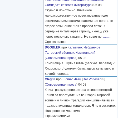
Самиздат, сетевая литература
) 05 08
Скучно и монотонно. Линейное
малохудожественное повествование идет
семимильными шагами, напоминая по стилю
скорее сочинение "Как я провел лето". К
середине читал через строчку, к концу уже
через несколько страниц. Не советую,
………
Оценка: плохо
DGOBLEK
про
Кальвино
:
Избранное
[Авторский сборник. Компиляция]
(
Современная проза
) 05 08
Компиляция...Путь в штаб (рассказ, перевод Р.
Хлодовского) должен быть, здесь же вставили
другой перевод.
Oleg68
про
Шлинк
:
Чтец
[
Der Vorleser
ru]
(
Современная проза
) 04 08
Книга- рассуждение автора о вине немецкой
нации за преступления во Второй мировой
войне и о личной трагедии женщины- бывшей
надзирательницы концлагеря. Я не в восторге.
Наверное, не моя тема.
Оценка: неплохо