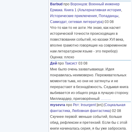
Barbud
про
Воронцов
:
Военный инженер
Ермака. Книга 1
(
Альтернативная история
,
Исторические приключения
,
Попаданцы
,
Самиздат, сетевая литература
) 03 08
Что-то как-то не ахти. Не знаю, как насчет
исторической точности происходящих в
повествовании событий, но казаки XVI века,
вполне грамотно говорящие на современном
нам литературном языке - это перебор)
Оценка: плохо
Дей
про
Таксист
03 08
Мне было очень захватывающе. Идея
понравилась неимоверно. Переживательных
моментов тьма, но они не затянуты и не
перерастают в безнадёжность. Седьмая книга
выбивается из общего ряда в лучшую сторону.
Миллиардер, приговорённый
………
mysevra
про
Рот
:
Insurgent
[en] (
Социальная
фантастика
,
Любовная фантастика
) 02 08
Скучнее первой: меньше событий, больше
обид, рефлексии и претензий. Если бы с этой
книги начиналась серия, я бы уже забросила.