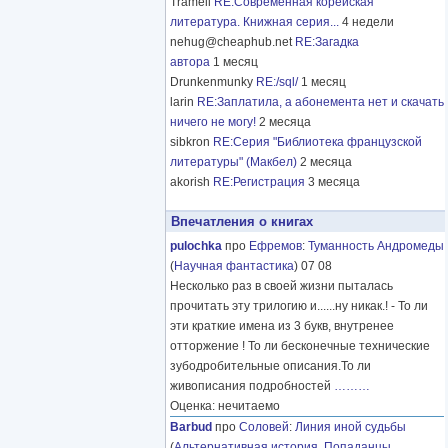
Tramell
RE:Современная корейская
литература. Книжная серия...
4 недели
nehug@cheaphub.net
RE:Загадка
автора
1 месяц
Drunkenmunky
RE:/sql/
1 месяц
larin
RE:Заплатила, а абонемента нет и скачать
ничего не могу!
2 месяца
sibkron
RE:Серия "Библиотека французской
литературы" (Макбел)
2 месяца
akorish
RE:Регистрация
3 месяца
Впечатления о книгах
pulochka
про
Ефремов
:
Туманность Андромеды
(
Научная фантастика
) 07 08
Несколько раз в своей жизни пыталась
прочитать эту трилогию и......ну никак.! - То ли
эти краткие имена из 3 букв, внутренее
отторжение ! То ли бесконечные технические
зубодробительные описания.То ли
живописания подробностей
………
Оценка: нечитаемо
Barbud
про
Соловей
:
Линия иной судьбы
(
Альтернативная история
,
Попаданцы
,