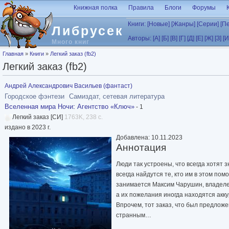
Перейти к основному содержанию
Книжная полка
Правила
Блоги
Форумы
Книги:
[Новые]
[Жанры]
[Серии]
[П
Либрусек
Авторы:
[А]
[Б]
[В]
[Г]
[Д]
[Е]
[Ж]
[З]
[И
Много книг
Вы здесь
Главная
»
Книги
»
Легкий заказ (fb2)
Легкий заказ (fb2)
Андрей Александрович Васильев (фантаст)
Городское фэнтези
Самиздат, сетевая литература
Вселенная мира Ночи
:
Агентство «Ключ»
- 1
Легкий заказ [СИ]
1763K, 238 с.
издано в 2023 г.
Добавлена: 10.11.2023
Аннотация
Люди так устроены, что всегда хотят з
всегда найдутся те, кто им в этом по
занимается Максим Чарушин, владелец 
а их пожелания иногда находятся акк
Впрочем, тот заказ, что был предлож
странным…