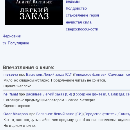
ведьмы
Колдовство
становление героя
нечистая сила
сверхспособности
Черновики
tn_Популярное
Впечатления о книге:
mysevra
про
Васильев
:
Легкий заказ [СИ]
(
Городское фэнтези
,
Самиздат, с
Мило, но слишком кустарно. Продолжение читать не хочется.
Оценка: неплохо
ne_fanat
про
Васильев
:
Легкий заказ [СИ]
(
Городское фэнтези
,
Самиздат, с
Соглашусь с предыдущим оратором. Слабее. Четверка.
Оценка: хорошо
Олег Макаров.
про
Васильев
:
Легкий заказ [СИ]
(
Городское фэнтези
,
Самизд
Как-то, кажется, чуть слабее, чем предыдущие. И явная параллель с акун
Но в целом вполне.