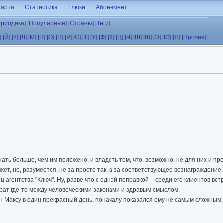
Карта
Статистика
Глюки
Абонемент
ериодика]
[Популярные]
[Страны]
[Теги]
]
[Й]
[К]
[Л]
[М]
[Н]
[О]
[П]
[Р]
[С]
[Т]
[У]
[Ф]
[Х]
[Ц]
[Ч]
[Ш]
[Щ]
[Э]
[Ю]
[Я]
[Прочее]
нать больше, чем им положено, и владеть тем, что, возможно, не для них и пре
может, но, разумеется, не за просто так, а за соответствующее вознаграждени
агентства "Ключ". Ну, разве что с одной поправкой – среди его клиентов вст
урат где-то между человеческими законами и здравым смыслом.
ен Максу в один прекрасный день, поначалу показался ему не самым сложным,