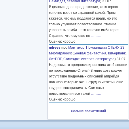
Самиздат, сетевая литература
) 31 07
В целом годное продолжение, хотя герою
конечно везет со страшной силой. Прям
кажется, что ему поддаются враги, но это
только улучшает повествование. Умение
управлять зомби – это конечно имба героя.
Странно, что ему еще не
………
Оценка: хорошо
udrees
про
Мантикор
:
Покоривший СТЕНУ 23:
Многогранник
(
Боевая фантастика
,
Киберпанк
,
ЛитРПГ
,
Самиздат, сетевая литература
) 31 07
Надеюсь это предпоследняя книга этой эпопеи
по прохождению Стены) В книге хоть радует
отсутствие подробных описаний апгрейда
навыков, которые очень трудно читать и еще
труднее воспринимать. Сам язык
повествования все такой
………
Оценка: хорошо
больше впечатлений