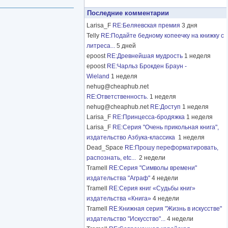
Последние комментарии
Larisa_F
RE:Беляевская премия
3 дня
Telly
RE:Подайте бедному копеечку на книжку с
литреса...
5 дней
epoost
RE:Древнейшая мудрость
1 неделя
epoost
RE:Чарльз Брокден Браун -
Wieland
1 неделя
nehug@cheaphub.net
RE:Ответственность.
1 неделя
nehug@cheaphub.net
RE:Доступ
1 неделя
Larisa_F
RE:Принцесса-бродяжка
1 неделя
Larisa_F
RE:Серия "Очень прикольная книга",
издательство Азбука-классика
1 неделя
Dead_Space
RE:Прошу переформатировать,
распознать, etc...
2 недели
Tramell
RE:Серия "Символы времени"
издательства "Аграф"
4 недели
Tramell
RE:Серия книг «Судьбы книг»
издательства «Книга»
4 недели
Tramell
RE:Книжная серия "Жизнь в искусстве"
издательство "Искусство"...
4 недели