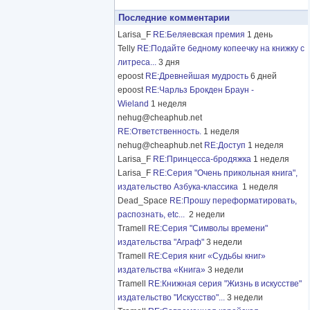
Последние комментарии
Larisa_F
RE:Беляевская премия
1 день
Telly
RE:Подайте бедному копеечку на книжку с
литреса...
3 дня
epoost
RE:Древнейшая мудрость
6 дней
epoost
RE:Чарльз Брокден Браун -
Wieland
1 неделя
nehug@cheaphub.net
RE:Ответственность.
1 неделя
nehug@cheaphub.net
RE:Доступ
1 неделя
Larisa_F
RE:Принцесса-бродяжка
1 неделя
Larisa_F
RE:Серия "Очень прикольная книга",
издательство Азбука-классика
1 неделя
Dead_Space
RE:Прошу переформатировать,
распознать, etc...
2 недели
Tramell
RE:Серия "Символы времени"
издательства "Аграф"
3 недели
Tramell
RE:Серия книг «Судьбы книг»
издательства «Книга»
3 недели
Tramell
RE:Книжная серия "Жизнь в искусстве"
издательство "Искусство"...
3 недели