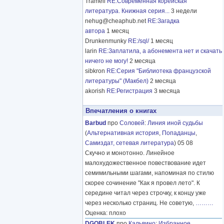
Tramell
RE:Современная корейская
литература. Книжная серия...
3 недели
nehug@cheaphub.net
RE:Загадка
автора
1 месяц
Drunkenmunky
RE:/sql/
1 месяц
larin
RE:Заплатила, а абонемента нет и скачать
ничего не могу!
2 месяца
sibkron
RE:Серия "Библиотека французской
литературы" (Макбел)
2 месяца
akorish
RE:Регистрация
3 месяца
Впечатления о книгах
Barbud
про
Соловей
:
Линия иной судьбы
(
Альтернативная история
,
Попаданцы
,
Самиздат, сетевая литература
) 05 08
Скучно и монотонно. Линейное
малохудожественное повествование идет
семимильными шагами, напоминая по стилю
скорее сочинение "Как я провел лето". К
середине читал через строчку, к концу уже
через несколько страниц. Не советую,
………
Оценка: плохо
DGOBLEK
про
Кальвино
:
Избранное