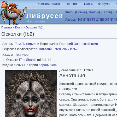
Перейти к основному содержанию
Книжная полка
Правила
Блоги
Форумы
Книги:
[Новые]
[Жанры]
[Серии]
[П
Либрусек
Авторы:
[А]
[Б]
[В]
[Г]
[Д]
[Е]
[Ж]
[З]
[И
Много книг
Вы здесь
Главная
»
Книги
»
Осколки (fb2)
Осколки (fb2)
Авторы:
Том Пиккирилли
Переводчик:
Григорий Олегович Шокин
Редсовет Иллюстратор:
Виталий Евгеньевич Ильин
Ужасы
Триллер
Осколки [
The Shards
ru]
5M, 161 с.
издано в 2024 г. в серии
Короли ночи
Добавлена: 07.01.2024
Аннотация
Жестокий и динамичный триллер от п
Пиккирилли.
Встречу с таинственной и эксцентри
свыше. Она умна, красива, богата… и
садиста. Шрамами, напоминающими На
опутывает жизнь его новой знакомой,
роскошного особняка. Одержимый жела