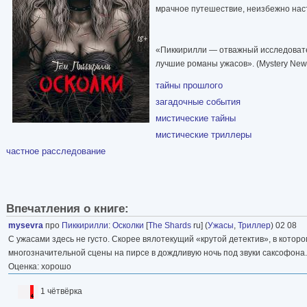
мрачное путешествие, неизбежно наст
«Пиккирилли — отважный исследовате
лучшие романы ужасов». (Mystery New
тайны прошлого
загадочные события
мистические тайны
мистические триллеры
частное расследование
Впечатления о книге:
mysevra
про
Пиккирилли
:
Осколки
[
The Shards
ru] (
Ужасы
,
Триллер
) 02 08
С ужасами здесь не густо. Скорее вялотекущий «крутой детектив», в которо
многозначительной сцены на пирсе в дождливую ночь под звуки саксофона.
Оценка: хорошо
1 чётвёрка