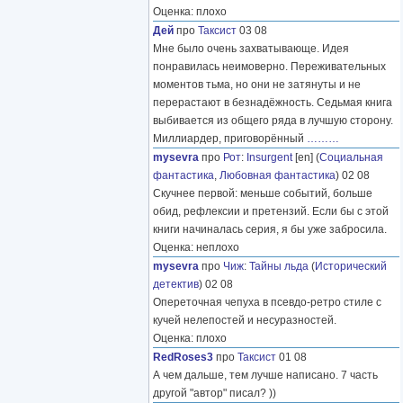
Оценка: плохо
Дей
про
Таксист
03 08
Мне было очень захватывающе. Идея
понравилась неимоверно. Переживательных
моментов тьма, но они не затянуты и не
перерастают в безнадёжность. Седьмая книга
выбивается из общего ряда в лучшую сторону.
Миллиардер, приговорённый
………
mysevra
про
Рот
:
Insurgent
[en] (
Социальная
фантастика
,
Любовная фантастика
) 02 08
Скучнее первой: меньше событий, больше
обид, рефлексии и претензий. Если бы с этой
книги начиналась серия, я бы уже забросила.
Оценка: неплохо
mysevra
про
Чиж
:
Тайны льда
(
Исторический
детектив
) 02 08
Опереточная чепуха в псевдо-ретро стиле с
кучей нелепостей и несуразностей.
Оценка: плохо
RedRoses3
про
Таксист
01 08
А чем дальше, тем лучше написано. 7 часть
другой "автор" писал? ))