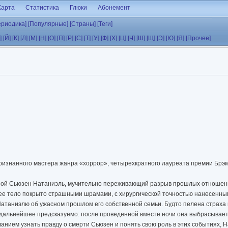
Карта
Статистика
Глюки
Абонемент
ериодика]
[Популярные]
[Страны]
[Теги]
]
[Й]
[К]
[Л]
[М]
[Н]
[О]
[П]
[Р]
[С]
[Т]
[У]
[Ф]
[Х]
[Ц]
[Ч]
[Ш]
[Щ]
[Э]
[Ю]
[Я]
[Прочее]
ризнанного мастера жанра «хоррор», четырехкратного лауреата премии Брэ
чной Сьюзен Натаниэль, мучительно переживающий разрыв прошлых отношен
 ее тело покрыто страшными шрамами, с хирургической точностью нанесенны
таниэлю об ужасном прошлом его собственной семьи. Будто пелена страха 
 дальнейшее предсказуемо: после проведенной вместе ночи она выбрасываетс
нием узнать правду о смерти Сьюзен и понять свою роль в этих событиях, 