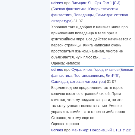
udrees
про
Лисицин
:
Я – Орк. Том 1 [СИ]
(
Боевая фантастика
,
Юмористическая
фантастика
,
Попаданцы
,
Самиздат, сетевая
литература
) 31 07
Хорошая такая, добрая и наивная книга про
приключения попаданца в теле орка в
фэнтезийном мире. Все действо начинается с
первой страницы. Книга написана очень
простоватым языком, наивная, многое не
объясняется, ну и плюс как
………
Оценка: неплохо
udrees
про
Сугралинов
:
Город титанов
(
Боевая
фантастика
,
Постапокалипсис
,
ЛитРПГ
,
Самиздат, сетевая литература
) 31 07
В целом годное продолжение, хотя герою
конечно везет со страшной силой. Прям
кажется, что ему поддаются враги, но это
только улучшает повествование. Умение
управлять зомби – это конечно имба героя.
Странно, что ему еще не
………
Оценка: хорошо
udrees
про
Мантикор
:
Покоривший СТЕНУ 23: