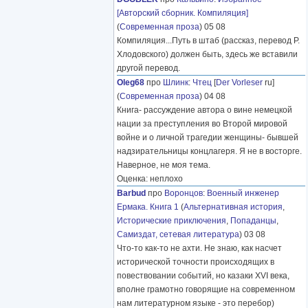
[Авторский сборник. Компиляция]
(
Современная проза
) 05 08
Компиляция...Путь в штаб (рассказ, перевод Р.
Хлодовского) должен быть, здесь же вставили
другой перевод.
Oleg68
про
Шлинк
:
Чтец
[
Der Vorleser
ru]
(
Современная проза
) 04 08
Книга- рассуждение автора о вине немецкой
нации за преступления во Второй мировой
войне и о личной трагедии женщины- бывшей
надзирательницы концлагеря. Я не в восторге.
Наверное, не моя тема.
Оценка: неплохо
Barbud
про
Воронцов
:
Военный инженер
Ермака. Книга 1
(
Альтернативная история
,
Исторические приключения
,
Попаданцы
,
Самиздат, сетевая литература
) 03 08
Что-то как-то не ахти. Не знаю, как насчет
исторической точности происходящих в
повествовании событий, но казаки XVI века,
вполне грамотно говорящие на современном
нам литературном языке - это перебор)