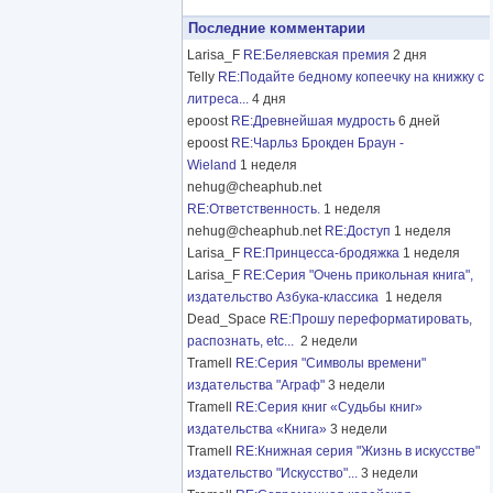
Последние комментарии
Larisa_F
RE:Беляевская премия
2 дня
Telly
RE:Подайте бедному копеечку на книжку с
литреса...
4 дня
epoost
RE:Древнейшая мудрость
6 дней
epoost
RE:Чарльз Брокден Браун -
Wieland
1 неделя
nehug@cheaphub.net
RE:Ответственность.
1 неделя
nehug@cheaphub.net
RE:Доступ
1 неделя
Larisa_F
RE:Принцесса-бродяжка
1 неделя
Larisa_F
RE:Серия "Очень прикольная книга",
издательство Азбука-классика
1 неделя
Dead_Space
RE:Прошу переформатировать,
распознать, etc...
2 недели
Tramell
RE:Серия "Символы времени"
издательства "Аграф"
3 недели
Tramell
RE:Серия книг «Судьбы книг»
издательства «Книга»
3 недели
Tramell
RE:Книжная серия "Жизнь в искусстве"
издательство "Искусство"...
3 недели