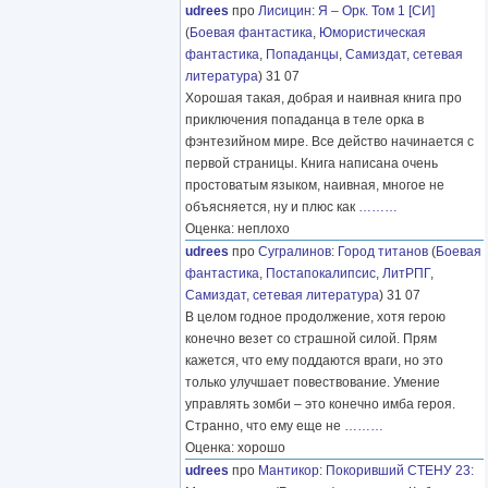
udrees
про
Лисицин
:
Я – Орк. Том 1 [СИ]
(
Боевая фантастика
,
Юмористическая
фантастика
,
Попаданцы
,
Самиздат, сетевая
литература
) 31 07
Хорошая такая, добрая и наивная книга про
приключения попаданца в теле орка в
фэнтезийном мире. Все действо начинается с
первой страницы. Книга написана очень
простоватым языком, наивная, многое не
объясняется, ну и плюс как
………
Оценка: неплохо
udrees
про
Сугралинов
:
Город титанов
(
Боевая
фантастика
,
Постапокалипсис
,
ЛитРПГ
,
Самиздат, сетевая литература
) 31 07
В целом годное продолжение, хотя герою
конечно везет со страшной силой. Прям
кажется, что ему поддаются враги, но это
только улучшает повествование. Умение
управлять зомби – это конечно имба героя.
Странно, что ему еще не
………
Оценка: хорошо
udrees
про
Мантикор
:
Покоривший СТЕНУ 23: