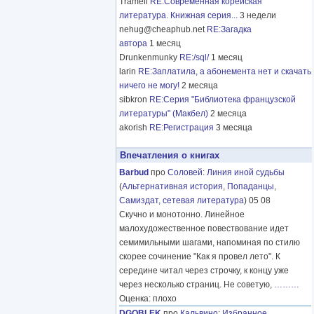
Tramell
RE:Современная корейская
литература. Книжная серия...
3 недели
nehug@cheaphub.net
RE:Загадка
автора
1 месяц
Drunkenmunky
RE:/sql/
1 месяц
larin
RE:Заплатила, а абонемента нет и скачать
ничего не могу!
2 месяца
sibkron
RE:Серия "Библиотека французской
литературы" (Макбел)
2 месяца
akorish
RE:Регистрация
3 месяца
Впечатления о книгах
Barbud
про
Соловей
:
Линия иной судьбы
(
Альтернативная история
,
Попаданцы
,
Самиздат, сетевая литература
) 05 08
Скучно и монотонно. Линейное
малохудожественное повествование идет
семимильными шагами, напоминая по стилю
скорее сочинение "Как я провел лето". К
середине читал через строчку, к концу уже
через несколько страниц. Не советую,
………
Оценка: плохо
DGOBLEK
про
Кальвино
:
Избранное