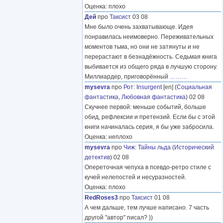
Оценка: плохо
Дей
про
Таксист
03 08
Мне было очень захватывающе. Идея
понравилась неимоверно. Переживательных
моментов тьма, но они не затянуты и не
перерастают в безнадёжность. Седьмая книга
выбивается из общего ряда в лучшую сторону.
Миллиардер, приговорённый
………
mysevra
про
Рот
:
Insurgent
[en] (
Социальная
фантастика
,
Любовная фантастика
) 02 08
Скучнее первой: меньше событий, больше
обид, рефлексии и претензий. Если бы с этой
книги начиналась серия, я бы уже забросила.
Оценка: неплохо
mysevra
про
Чиж
:
Тайны льда
(
Исторический
детектив
) 02 08
Опереточная чепуха в псевдо-ретро стиле с
кучей нелепостей и несуразностей.
Оценка: плохо
RedRoses3
про
Таксист
01 08
А чем дальше, тем лучше написано. 7 часть
другой "автор" писал? ))