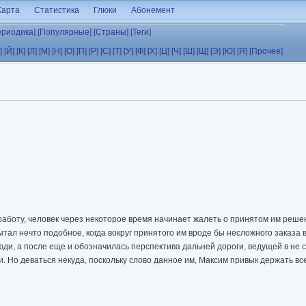
Карта
Статистика
Глюки
Абонемент
ериодика]
[Популярные]
[Страны]
[Теги]
]
[Й]
[К]
[Л]
[М]
[Н]
[О]
[П]
[Р]
[С]
[Т]
[У]
[Ф]
[Х]
[Ц]
[Ч]
[Ш]
[Щ]
[Э]
[Ю]
[Я]
[Прочее]
о работу, человек через некоторое время начинает жалеть о принятом им реш
тал нечто подобное, когда вокруг принятого им вроде бы несложного заказа 
юди, а после еще и обозначилась перспектива дальней дороги, ведущей в не
. Но деваться некуда, поскольку слово данное им, Максим привык держать все