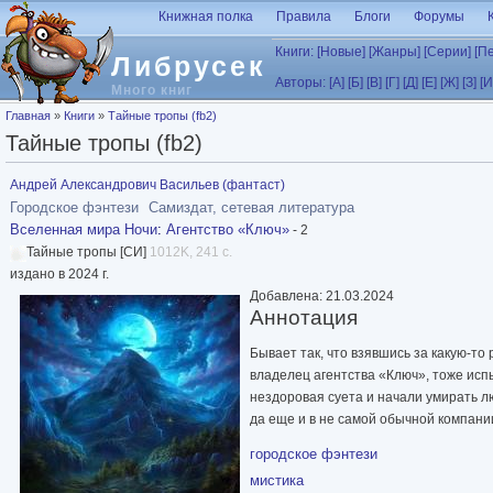
Перейти к основному содержанию
Книжная полка
Правила
Блоги
Форумы
Книги:
[Новые]
[Жанры]
[Серии]
[П
Либрусек
Авторы:
[А]
[Б]
[В]
[Г]
[Д]
[Е]
[Ж]
[З]
[И
Много книг
Вы здесь
Главная
»
Книги
»
Тайные тропы (fb2)
Тайные тропы (fb2)
Андрей Александрович Васильев (фантаст)
Городское фэнтези
Самиздат, сетевая литература
Вселенная мира Ночи
:
Агентство «Ключ»
- 2
Тайные тропы [СИ]
1012K, 241 с.
издано в 2024 г.
Добавлена: 21.03.2024
Аннотация
Бывает так, что взявшись за какую-т
владелец агентства «Ключ», тоже испы
нездоровая суета и начали умирать л
да еще и в не самой обычной компании
городское фэнтези
мистика