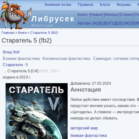
Перейти к основному содержанию
Книжная полка
Правила
Блоги
Форумы
Книги:
[Новые]
[Жанры]
[Серии]
[П
Либрусек
Авторы:
[А]
[Б]
[В]
[Г]
[Д]
[Е]
[Ж]
[З]
[И
Много книг
Вы здесь
Главная
»
Книги
»
Старатель 5 (fb2)
Старатель 5 (fb2)
Влад Лей
Боевая фантастика
Космическая фантастика
Самиздат, сетевая лите
Старатели
- 5
Старатель 5 [СИ]
835K, 190 с.
издано в 2023 г.
Добавлена: 27.05.2024
Аннотация
Любое действие имеет последствие. В
предстоит воочию узнать, каково это
«Цитадель». А главное — им предстоит
никогда не делал: сбежать.
авторский мир
боевая фантастика