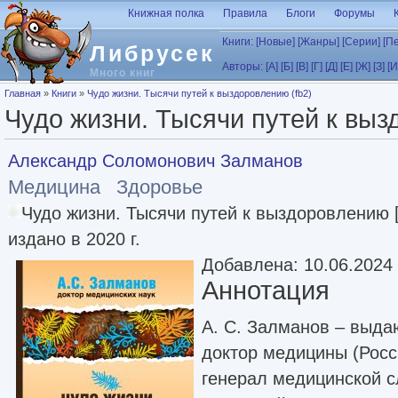
Перейти к основному содержанию
Книжная полка
Правила
Блоги
Форумы
Книги:
[Новые]
[Жанры]
[Серии]
[П
Либрусек
Авторы:
[А]
[Б]
[В]
[Г]
[Д]
[Е]
[Ж]
[З]
[И
Много книг
Вы здесь
Главная
»
Книги
»
Чудо жизни. Тысячи путей к выздоровлению (fb2)
Чудо жизни. Тысячи путей к выз
Александр Соломонович Залманов
Медицина
Здоровье
Чудо жизни. Тысячи путей к выздоровлению [l
издано в 2020 г.
Добавлена: 10.06.2024
Аннотация
А. С. Залманов – выд
доктор медицины (Росс
генерал медицинской с