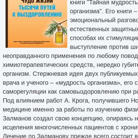
книги "Тайная мудрость
организма". Его книги 
эмоциональный разгово
естественных защитных
способах их стимуляци
выступление против ши
неоправданного применения по любому повод
химиотерапевтических средств, нередко губи
организм. Стержневая идея двух публикуемы
врача и ученого – «мудрость организма», его 
саморегуляции как самовыздоровлению при р
Под влиянием работ А. Крога, получившего Н
медицине именно за работы по изучению физи
Залманов создал свою концепцию, опираясь 
исцеления многочисленных пациентов с хрон
Лечение по Залманову прежде всего состоит в