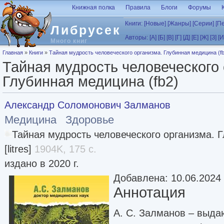
Перейти к основному содержанию
Книжная полка
Правила
Блоги
Форумы
Книги:
[Новые]
[Жанры]
[Серии]
[П
Либрусек
Авторы:
[А]
[Б]
[В]
[Г]
[Д]
[Е]
[Ж]
[З]
[И
Много книг
Вы здесь
Главная
»
Книги
»
Тайная мудрость человеческого организма. Глубинная медицина (fb
Тайная мудрость человеческого 
Глубинная медицина (fb2)
Александр Соломонович Залманов
Медицина
Здоровье
Тайная мудрость человеческого организма. 
[litres]
1904K, 175 с.
издано в 2020 г.
Добавлена: 10.06.2024
Аннотация
А. С. Залманов – выд