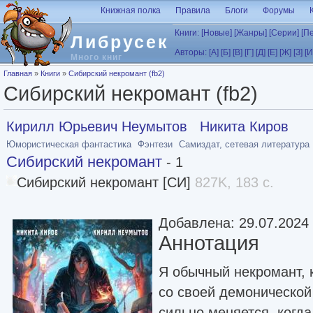
Перейти к основному содержанию
Книжная полка
Правила
Блоги
Форумы
Книги:
[Новые]
[Жанры]
[Серии]
[П
Либрусек
Авторы:
[А]
[Б]
[В]
[Г]
[Д]
[Е]
[Ж]
[З]
[И
Много книг
Вы здесь
Главная
»
Книги
»
Сибирский некромант (fb2)
Сибирский некромант (fb2)
Кирилл Юрьевич Неумытов
Никита Киров
Юмористическая фантастика
Фэнтези
Самиздат, сетевая литература
Сибирский некромант
- 1
Сибирский некромант [СИ]
827K, 183 с.
Добавлена: 29.07.2024
Аннотация
Я обычный некромант, 
со своей демонической
сильно меняется, когда