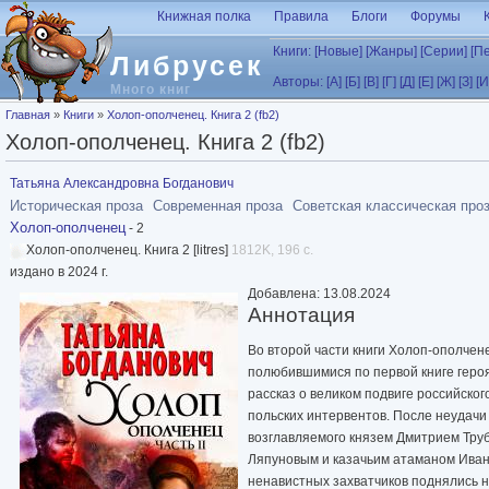
Перейти к основному содержанию
Книжная полка
Правила
Блоги
Форумы
Книги:
[Новые]
[Жанры]
[Серии]
[П
Либрусек
Авторы:
[А]
[Б]
[В]
[Г]
[Д]
[Е]
[Ж]
[З]
[И
Много книг
Вы здесь
Главная
»
Книги
»
Холоп-ополченец. Книга 2 (fb2)
Холоп-ополченец. Книга 2 (fb2)
Татьяна Александровна Богданович
Историческая проза
Современная проза
Советская классическая про
Холоп-ополченец
- 2
Холоп-ополченец. Книга 2 [litres]
1812K, 196 с.
издано в 2024 г.
Добавлена: 13.08.2024
Аннотация
Во второй части книги Холоп-ополчене
полюбившимися по первой книге героя
рассказ о великом подвиге российског
польских интервентов. После неудачи
возглавляемого князем Дмитрием Тру
Ляпуновым и казачьим атаманом Иван
ненавистных захватчиков поднялись н