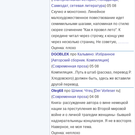
Самиздат, сетевая литература
) 05 08
Скучно и монотонно. Линейное
малохудожественное повествование идет
семимильными шагами, напоминая по стилю
скорее сочинение "Как я провел лето". К
середине читал через строчку, к концу уже
через несколько страниц. Не советую,
………
Оценка: плохо
DGOBLEK
про
Кальвино
:
Избранное
[Авторский сборник. Компиляция]
(
Современная проза
) 05 08
Компиляция...Путь в штаб (рассказ, перевод Р.
Хлодовского) должен быть, здесь же вставили
другой перевод.
Oleg68
про
Шлинк
:
Чтец
[
Der Vorleser
ru]
(
Современная проза
) 04 08
Книга- рассуждение автора о вине немецкой
нации за преступления во Второй мировой
войне и о личной трагедии женщины- бывшей
надзирательницы концлагеря. Я не в восторге.
Наверное, не моя тема.
Оценка: неплохо