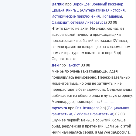
Barbud
про
Воронцов
:
Военный инженер
Ермака. Книга 1
(
Альтернативная история
,
Исторические приключения
,
Попаданцы
,
Самиздат, сетевая литература
) 03 08
Что-то как-то не ахти. Не знаю, как насчет
исторической точности происходящих в
повествовании событий, но казаки XVI века,
вполне грамотно говорящие на современном
нам литературном языке - это перебор)
Оценка: плохо
Дей
про
Таксист
03 08
Мне было очень захватывающе. Идея
понравилась неимоверно. Переживательных
моментов тьма, но они не затянуты и не
перерастают в безнадёжность. Седьмая книга
выбивается из общего ряда в лучшую сторону.
Миллиардер, приговорённый
………
mysevra
про
Рот
:
Insurgent
[en] (
Социальная
фантастика
,
Любовная фантастика
) 02 08
Скучнее первой: меньше событий, больше
обид, рефлексии и претензий. Если бы с этой
книги начиналась серия, я бы уже забросила.