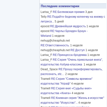
Последние комментарии
Larisa_F
RE:Беляевская премия
3 дня
Telly
RE:Подайте бедному копеечку на книжку с
литреса...
5 дней
epoost
RE:Древнейшая мудрость
1 неделя
epoost
RE:Чарльз Брокден Браун -
Wieland
1 неделя
nehug@cheaphub.net
RE:Ответственность.
1 неделя
nehug@cheaphub.net
RE:Доступ
1 неделя
Larisa_F
RE:Принцесса-бродяжка
1 неделя
Larisa_F
RE:Серия "Очень прикольная книга",
издательство Азбука-классика
1 неделя
Dead_Space
RE:Прошу переформатировать,
распознать, etc...
2 недели
Tramell
RE:Серия "Символы времени"
издательства "Аграф"
4 недели
Tramell
RE:Серия книг «Судьбы книг»
издательства «Книга»
4 недели
Tramell
RE:Книжная серия "Жизнь в искусстве"
издательство "Искусство"...
4 недели