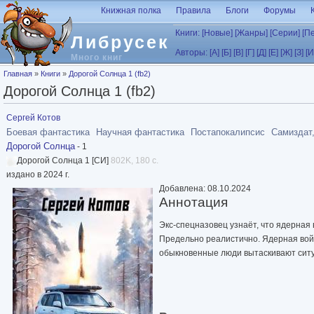
Перейти к основному содержанию
Книжная полка
Правила
Блоги
Форумы
Книги:
[Новые]
[Жанры]
[Серии]
[П
Либрусек
Авторы:
[А]
[Б]
[В]
[Г]
[Д]
[Е]
[Ж]
[З]
[И
Много книг
Вы здесь
Главная
»
Книги
»
Дорогой Солнца 1 (fb2)
Дорогой Солнца 1 (fb2)
Сергей Котов
Боевая фантастика
Научная фантастика
Постапокалипсис
Самиздат,
Дорогой Солнца
- 1
Дорогой Солнца 1 [СИ]
802K, 180 с.
издано в 2024 г.
Добавлена: 08.10.2024
Аннотация
Экс-спецназовец узнаёт, что ядерная 
Предельно реалистично. Ядерная война
обыкновенные люди вытаскивают ситу