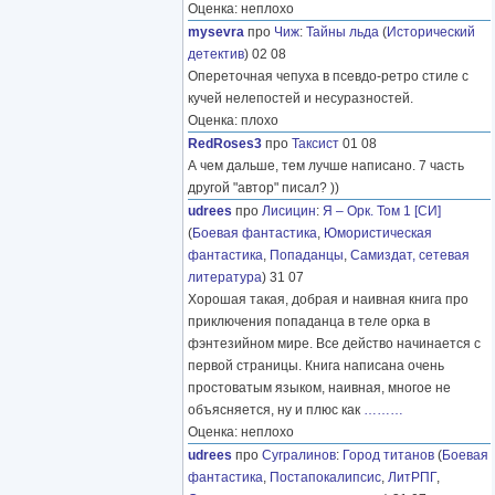
Оценка: неплохо
mysevra
про
Чиж
:
Тайны льда
(
Исторический
детектив
) 02 08
Опереточная чепуха в псевдо-ретро стиле с
кучей нелепостей и несуразностей.
Оценка: плохо
RedRoses3
про
Таксист
01 08
А чем дальше, тем лучше написано. 7 часть
другой "автор" писал? ))
udrees
про
Лисицин
:
Я – Орк. Том 1 [СИ]
(
Боевая фантастика
,
Юмористическая
фантастика
,
Попаданцы
,
Самиздат, сетевая
литература
) 31 07
Хорошая такая, добрая и наивная книга про
приключения попаданца в теле орка в
фэнтезийном мире. Все действо начинается с
первой страницы. Книга написана очень
простоватым языком, наивная, многое не
объясняется, ну и плюс как
………
Оценка: неплохо
udrees
про
Сугралинов
:
Город титанов
(
Боевая
фантастика
,
Постапокалипсис
,
ЛитРПГ
,