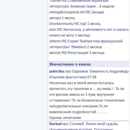
Tramell
RE:Современная корейская
литература. Книжная серия...
4 недели
nehug@cheaphub.net
RE:Загадка
автора
1 месяц
Drunkenmunky
RE:/sql/
1 месяц
larin
RE:Заплатила, а абонемента нет и скачать
ничего не могу!
2 месяца
sibkron
RE:Серия "Библиотека французской
литературы" (Макбел)
2 месяца
akorish
RE:Регистрация
3 месяца
Впечатления о книгах
pulochka
про
Ефремов
:
Туманность Андромеды
(
Научная фантастика
) 07 08
Несколько раз в своей жизни пыталась
прочитать эту трилогию и......ну никак.! - То ли
эти краткие имена из 3 букв, внутренее
отторжение ! То ли бесконечные технические
зубодробительные описания.То ли
живописания подробностей
………
Оценка: нечитаемо
Barbud
про
Соловей
:
Линия иной судьбы
(
Альтернативная история
,
Попаданцы
,