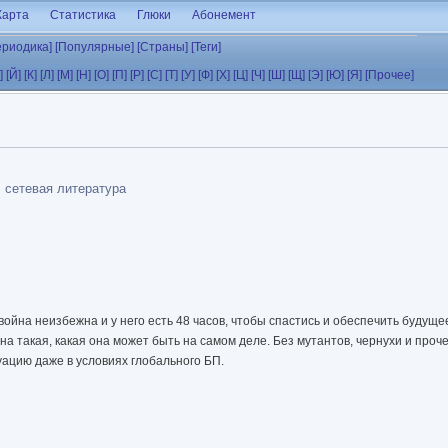
Карта
Статистика
Глюки
Абонемент
ериодика]
[Популярные]
[Страны]
[Теги]
]
[Й]
[К]
[Л]
[М]
[Н]
[О]
[П]
[Р]
[С]
[Т]
[У]
[Ф]
[Х]
[Ц]
[Ч]
[Ш]
[Щ]
[Э]
[Ю]
[Я]
[Прочее]
 сетевая литература
война неизбежна и у него есть 48 часов, чтобы спастись и обеспечить будущее
 такая, какая она может быть на самом деле. Без мутантов, чернухи и прочег
ацию даже в условиях глобального БП.