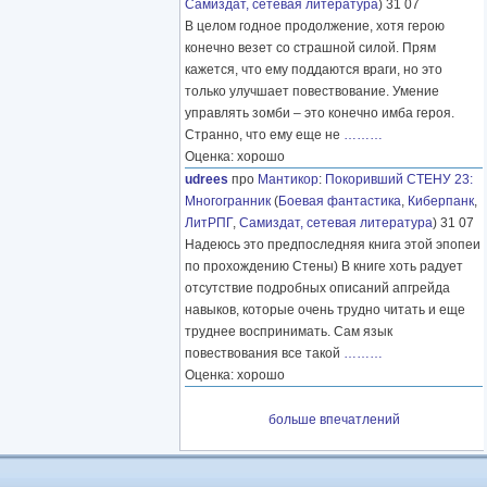
Самиздат, сетевая литература
) 31 07
В целом годное продолжение, хотя герою
конечно везет со страшной силой. Прям
кажется, что ему поддаются враги, но это
только улучшает повествование. Умение
управлять зомби – это конечно имба героя.
Странно, что ему еще не
………
Оценка: хорошо
udrees
про
Мантикор
:
Покоривший СТЕНУ 23:
Многогранник
(
Боевая фантастика
,
Киберпанк
,
ЛитРПГ
,
Самиздат, сетевая литература
) 31 07
Надеюсь это предпоследняя книга этой эпопеи
по прохождению Стены) В книге хоть радует
отсутствие подробных описаний апгрейда
навыков, которые очень трудно читать и еще
труднее воспринимать. Сам язык
повествования все такой
………
Оценка: хорошо
больше впечатлений