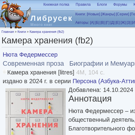
Перейти к основному содержанию
Книжная полка
Правила
Блоги
Форумы
Книги:
[Новые]
[Жанры]
[Серии]
[П
Либрусек
Авторы:
[А]
[Б]
[В]
[Г]
[Д]
[Е]
[Ж]
[З]
[И
Много книг
Вы здесь
Главная
»
Книги
»
Камера хранения (fb2)
Камера хранения (fb2)
Нюта Федермессер
Современная проза
Биографии и Мемуа
Камера хранения [litres]
4M, 104 с.
издано в 2024 г. в серии
Персона (Азбука-Атти
Добавлена: 14.10.2024
Аннотация
Нюта Федермессер – и
общественный деятель,
Благотворительного ф