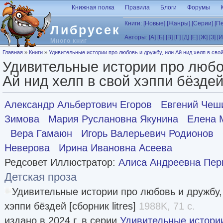
Перейти к основному содержанию
Книжная полка
Правила
Блоги
Форумы
Книги:
[Новые]
[Жанры]
[Серии]
[П
Либрусек
Авторы:
[А]
[Б]
[В]
[Г]
[Д]
[Е]
[Ж]
[З]
[И
Много книг
Вы здесь
Главная
»
Книги
»
Удивительные истории про любовь и дружбу, или Ай нид хелп в свой
Удивительные истории про любо
Ай нид хелп в свой хэппи бёздей 
Александр Альбертович Егоров
Евгений Чеш
Зимова
Мария Руслановна Якунина
Елена 
Вера Гамаюн
Игорь Валерьевич Родионов
Неверова
Ирина Ивановна Асеева
Редсовет Иллюстратор:
Алиса Андреевна Пер
Детская проза
Удивительные истории про любовь и дружбу,
хэппи бёздей [сборник litres]
1988K, 71 с.
издано в 2024 г. в серии
Удивительные истори