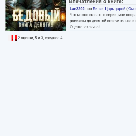
Впечатления о книге:
Lan2292
про
Билик
:
Царь царей
(
Юмор
Что можно сказать о серии, мне понр
рассказы до девятой включительно и
Оценка: отлично!
2 оценки, 5 и 3, среднее 4