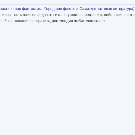
истическая фантастика
,
Городское фэнтези
,
Самиздат, сетевая литература
)
авилось, есть конечно недочеты и к слогу можно предъявить небольшие прете
 не было желания прекратить, рекомендую любителям сказок