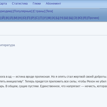
Карта
Статистика
Глюки
Абонемент
ериодика]
[Популярные]
[Страны]
[Теги]
]
[Й]
[К]
[Л]
[М]
[Н]
[О]
[П]
[Р]
[С]
[Т]
[У]
[Ф]
[Х]
[Ц]
[Ч]
[Ш]
[Щ]
[Э]
[Ю]
[Я]
[Прочее]
литература
ога в ад — истина вроде прописная. Но я опять стал жертвой своей доброты.
лять инициативу". Теперь придется приложить все силы, чтобы Рехон не убил
арь. В общем, сущие пустяки. Единственное, что напрягает — нечисть, которая