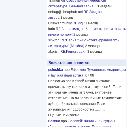
Tramell
RE:Современная корейская
литература. Книжная серия...
3 недели
nehug@cheaphub.net
RE:Загадка
автора
1 месяц
Drunkenmunky
RE:/sql/
1 месяц
larin
RE:Заплатила, а абонемента нет и скачать
ничего не могу!
2 месяца
sibkron
RE:Серия "Библиотека французской
литературы" (Макбел)
2 месяца
akorish
RE:Регистрация
3 месяца
Впечатления о книгах
pulochka
про
Ефремов
:
Туманность Андромеды
(
Научная фантастика
) 07 08
Несколько раз в своей жизни пыталась
прочитать эту трилогию и......ну никак.! - То ли
эти краткие имена из 3 букв, внутренее
отторжение ! То ли бесконечные технические
зубодробительные описания.То ли
живописания подробностей
………
Оценка: нечитаемо
Barbud
про
Соловей
:
Линия иной судьбы
(
Альтернативная история
,
Попаданцы
,