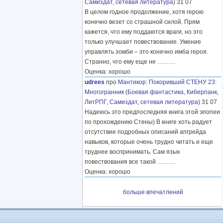
Самиздат, сетевая литература
) 31 07
В целом годное продолжение, хотя герою
конечно везет со страшной силой. Прям
кажется, что ему поддаются враги, но это
только улучшает повествование. Умение
управлять зомби – это конечно имба героя.
Странно, что ему еще не
………
Оценка: хорошо
udrees
про
Мантикор
:
Покоривший СТЕНУ 23:
Многогранник
(
Боевая фантастика
,
Киберпанк
,
ЛитРПГ
,
Самиздат, сетевая литература
) 31 07
Надеюсь это предпоследняя книга этой эпопеи
по прохождению Стены) В книге хоть радует
отсутствие подробных описаний апгрейда
навыков, которые очень трудно читать и еще
труднее воспринимать. Сам язык
повествования все такой
………
Оценка: хорошо
больше впечатлений