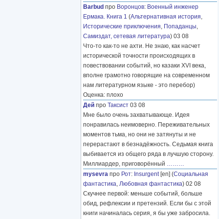
Barbud
про
Воронцов
:
Военный инженер
Ермака. Книга 1
(
Альтернативная история
,
Исторические приключения
,
Попаданцы
,
Самиздат, сетевая литература
) 03 08
Что-то как-то не ахти. Не знаю, как насчет
исторической точности происходящих в
повествовании событий, но казаки XVI века,
вполне грамотно говорящие на современном
нам литературном языке - это перебор)
Оценка: плохо
Дей
про
Таксист
03 08
Мне было очень захватывающе. Идея
понравилась неимоверно. Переживательных
моментов тьма, но они не затянуты и не
перерастают в безнадёжность. Седьмая книга
выбивается из общего ряда в лучшую сторону.
Миллиардер, приговорённый
………
mysevra
про
Рот
:
Insurgent
[en] (
Социальная
фантастика
,
Любовная фантастика
) 02 08
Скучнее первой: меньше событий, больше
обид, рефлексии и претензий. Если бы с этой
книги начиналась серия, я бы уже забросила.