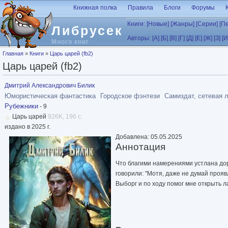
Перейти к основному содержанию
Книжная полка
Правила
Блоги
Форумы
Книги:
[Новые]
[Жанры]
[Серии]
[П
Либрусек
Авторы:
[А]
[Б]
[В]
[Г]
[Д]
[Е]
[Ж]
[З]
[И
Много книг
Вы здесь
Главная
»
Книги
»
Царь царей (fb2)
Царь царей (fb2)
Дмитрий Александрович Билик
Юмористическая фантастика
Городское фэнтези
Самиздат, сетевая 
Рубежники
- 9
Царь царей
926K, 196 с.
издано в 2025 г.
Добавлена: 05.05.2025
Аннотация
Что благими намерениями устлана дор
говорили: "Мотя, даже не думай прояв
Выборг и по ходу помог мне открыть л