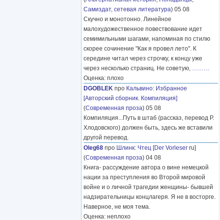
Самиздат, сетевая литература
) 05 08
Скучно и монотонно. Линейное
малохудожественное повествование идет
семимильными шагами, напоминая по стилю
скорее сочинение "Как я провел лето". К
середине читал через строчку, к концу уже
через несколько страниц. Не советую,
………
Оценка: плохо
DGOBLEK
про
Кальвино
:
Избранное
[Авторский сборник. Компиляция]
(
Современная проза
) 05 08
Компиляция...Путь в штаб (рассказ, перевод Р.
Хлодовского) должен быть, здесь же вставили
другой перевод.
Oleg68
про
Шлинк
:
Чтец
[
Der Vorleser
ru]
(
Современная проза
) 04 08
Книга- рассуждение автора о вине немецкой
нации за преступления во Второй мировой
войне и о личной трагедии женщины- бывшей
надзирательницы концлагеря. Я не в восторге.
Наверное, не моя тема.
Оценка: неплохо