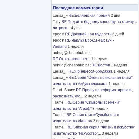
Последние комментарии
Larisa_F
RE:Беляевская премия
2 дня
Telly
RE:Подайте бедному копеечку на книжку с
литреса...
4 дня
epoost
RE:Древнейшая мудрость
6 дней
epoost
RE:Чарльз Брокден Браун -
Wieland
1 неделя
nehug@cheaphub.net
RE:Ответственность.
1 неделя
nehug@cheaphub.net
RE:Доступ
1 неделя
Larisa_F
RE:Принцесса-бродяжка
1 неделя
Larisa_F
RE:Серия "Очень прикольная книга",
издательство Азбука-классика
1 неделя
Dead_Space
RE:Прошу переформатировать,
распознать, etc...
2 недели
Tramell
RE:Серия "Символы времени"
издательства "Аграф"
3 недели
Tramell
RE:Серия книг «Судьбы книг»
издательства «Книга»
3 недели
Tramell
RE:Книжная серия "Жизнь в искусстве"
издательство "Искусство"...
3 недели