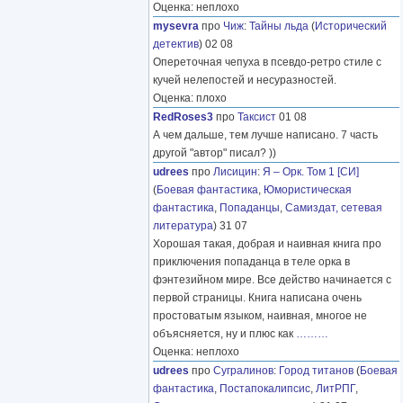
Оценка: неплохо
mysevra
про
Чиж
:
Тайны льда
(
Исторический
детектив
) 02 08
Опереточная чепуха в псевдо-ретро стиле с
кучей нелепостей и несуразностей.
Оценка: плохо
RedRoses3
про
Таксист
01 08
А чем дальше, тем лучше написано. 7 часть
другой "автор" писал? ))
udrees
про
Лисицин
:
Я – Орк. Том 1 [СИ]
(
Боевая фантастика
,
Юмористическая
фантастика
,
Попаданцы
,
Самиздат, сетевая
литература
) 31 07
Хорошая такая, добрая и наивная книга про
приключения попаданца в теле орка в
фэнтезийном мире. Все действо начинается с
первой страницы. Книга написана очень
простоватым языком, наивная, многое не
объясняется, ну и плюс как
………
Оценка: неплохо
udrees
про
Сугралинов
:
Город титанов
(
Боевая
фантастика
,
Постапокалипсис
,
ЛитРПГ
,