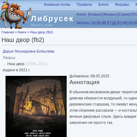
Перейти к основному содержанию
Книжная полка
Правила
Блоги
Форумы
Книги:
[Новые]
[Жанры]
[Серии]
[П
Либрусек
Авторы:
[А]
[Б]
[В]
[Г]
[Д]
[Е]
[Ж]
[З]
[И
Много книг
Вы здесь
Главная
»
Книги
»
Наш двор (fb2)
Наш двор (fb2)
Дарья Леонидовна Бобылёва
Ужасы
Наш двор
1054K, 220 с.
издано в 2021 г.
Добавлена: 08.05.2025
Аннотация
В обычном московском дворе творятс
девочка обернется колдуньей, то оди
деревенская старушка, то оживут мо
этом сборнике рассказов — и ностальги
вечные дворовые слухи. Здесь каждая
заколочен не просто так.