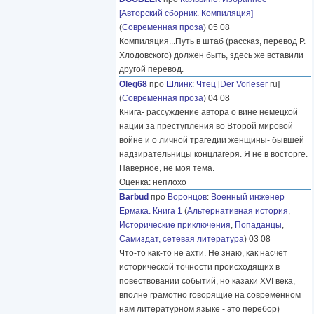
[Авторский сборник. Компиляция]
(
Современная проза
) 05 08
Компиляция...Путь в штаб (рассказ, перевод Р.
Хлодовского) должен быть, здесь же вставили
другой перевод.
Oleg68
про
Шлинк
:
Чтец
[
Der Vorleser
ru]
(
Современная проза
) 04 08
Книга- рассуждение автора о вине немецкой
нации за преступления во Второй мировой
войне и о личной трагедии женщины- бывшей
надзирательницы концлагеря. Я не в восторге.
Наверное, не моя тема.
Оценка: неплохо
Barbud
про
Воронцов
:
Военный инженер
Ермака. Книга 1
(
Альтернативная история
,
Исторические приключения
,
Попаданцы
,
Самиздат, сетевая литература
) 03 08
Что-то как-то не ахти. Не знаю, как насчет
исторической точности происходящих в
повествовании событий, но казаки XVI века,
вполне грамотно говорящие на современном
нам литературном языке - это перебор)