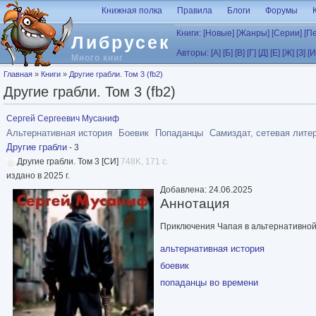
Перейти к основному содержанию
Книжная полка
Правила
Блоги
Форумы
Книги:
[Новые]
[Жанры]
[Серии]
[П
Либрусек
Авторы:
[А]
[Б]
[В]
[Г]
[Д]
[Е]
[Ж]
[З]
[И
Много книг
Вы здесь
Главная
»
Книги
»
Другие грабли. Том 3 (fb2)
Другие грабли. Том 3 (fb2)
Сергей Сергеевич Мусаниф
Альтернативная история
Боевик
Попаданцы
Самиздат, сетевая лите
Другие грабли
- 3
Другие грабли. Том 3 [СИ]
748K, 171 с.
издано в 2025 г.
Добавлена: 24.06.2025
Аннотация
Приключения Чапая в альтернативной
альтернативная история
боевик
попаданцы во времени