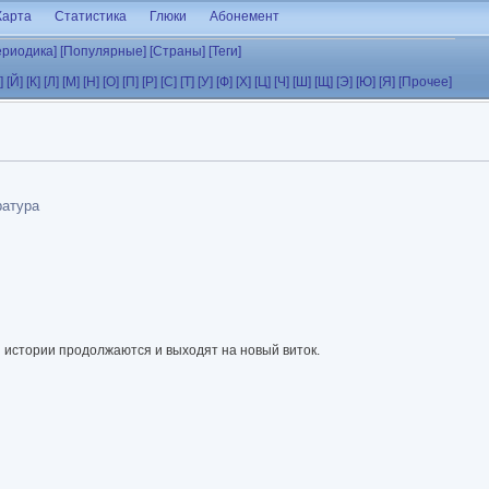
Карта
Статистика
Глюки
Абонемент
ериодика]
[Популярные]
[Страны]
[Теги]
]
[Й]
[К]
[Л]
[М]
[Н]
[О]
[П]
[Р]
[С]
[Т]
[У]
[Ф]
[Х]
[Ц]
[Ч]
[Ш]
[Щ]
[Э]
[Ю]
[Я]
[Прочее]
ратура
 истории продолжаются и выходят на новый виток.