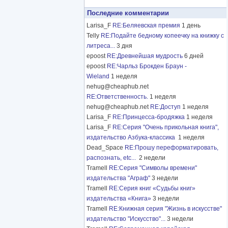
Последние комментарии
Larisa_F
RE:Беляевская премия
1 день
Telly
RE:Подайте бедному копеечку на книжку с
литреса...
3 дня
epoost
RE:Древнейшая мудрость
6 дней
epoost
RE:Чарльз Брокден Браун -
Wieland
1 неделя
nehug@cheaphub.net
RE:Ответственность.
1 неделя
nehug@cheaphub.net
RE:Доступ
1 неделя
Larisa_F
RE:Принцесса-бродяжка
1 неделя
Larisa_F
RE:Серия "Очень прикольная книга",
издательство Азбука-классика
1 неделя
Dead_Space
RE:Прошу переформатировать,
распознать, etc...
2 недели
Tramell
RE:Серия "Символы времени"
издательства "Аграф"
3 недели
Tramell
RE:Серия книг «Судьбы книг»
издательства «Книга»
3 недели
Tramell
RE:Книжная серия "Жизнь в искусстве"
издательство "Искусство"...
3 недели