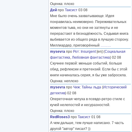
Оценка: плохо
Дей
про
Таксист
03 08
Мне было очень захватывающе. Идея
понравилась неимоверно. Переживательных
моментов тьма, но они не затянуты и не
перерастают в безнадёжность. Седьмая книга
выбивается из общего ряда в лучшую сторону.
Миллиардер, приговорённый
………
mysevra
про
Рот
:
Insurgent
[en] (
Социальная
фантастика
,
Любовная фантастика
) 02 08
Скучнее первой: меньше событий, больше
обид, рефлексии и претензий. Если бы с этой
книги начиналась серия, я бы уже забросила.
Оценка: неплохо
mysevra
про
Чиж
:
Тайны льда
(
Исторический
детектив
) 02 08
Опереточная чепуха в псевдо-ретро стиле с
кучей нелепостей и несуразностей.
Оценка: плохо
RedRoses3
про
Таксист
01 08
А чем дальше, тем лучше написано. 7 часть
другой "автор" писал? ))