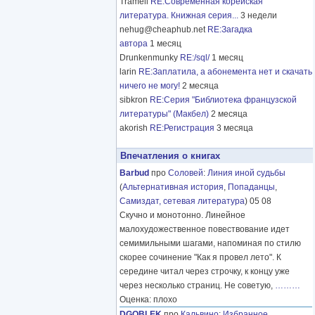
Tramell
RE:Современная корейская
литература. Книжная серия...
3 недели
nehug@cheaphub.net
RE:Загадка
автора
1 месяц
Drunkenmunky
RE:/sql/
1 месяц
larin
RE:Заплатила, а абонемента нет и скачать
ничего не могу!
2 месяца
sibkron
RE:Серия "Библиотека французской
литературы" (Макбел)
2 месяца
akorish
RE:Регистрация
3 месяца
Впечатления о книгах
Barbud
про
Соловей
:
Линия иной судьбы
(
Альтернативная история
,
Попаданцы
,
Самиздат, сетевая литература
) 05 08
Скучно и монотонно. Линейное
малохудожественное повествование идет
семимильными шагами, напоминая по стилю
скорее сочинение "Как я провел лето". К
середине читал через строчку, к концу уже
через несколько страниц. Не советую,
………
Оценка: плохо
DGOBLEK
про
Кальвино
:
Избранное