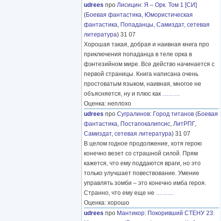
udrees
про
Лисицин
:
Я – Орк. Том 1 [СИ]
(
Боевая фантастика
,
Юмористическая
фантастика
,
Попаданцы
,
Самиздат, сетевая
литература
) 31 07
Хорошая такая, добрая и наивная книга про
приключения попаданца в теле орка в
фэнтезийном мире. Все действо начинается с
первой страницы. Книга написана очень
простоватым языком, наивная, многое не
объясняется, ну и плюс как
………
Оценка: неплохо
udrees
про
Сугралинов
:
Город титанов
(
Боевая
фантастика
,
Постапокалипсис
,
ЛитРПГ
,
Самиздат, сетевая литература
) 31 07
В целом годное продолжение, хотя герою
конечно везет со страшной силой. Прям
кажется, что ему поддаются враги, но это
только улучшает повествование. Умение
управлять зомби – это конечно имба героя.
Странно, что ему еще не
………
Оценка: хорошо
udrees
про
Мантикор
:
Покоривший СТЕНУ 23: