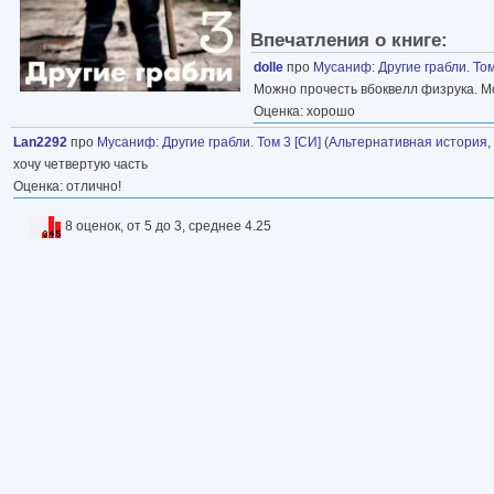
Впечатления о книге:
dolle
про
Мусаниф
:
Другие грабли. Том
Можно прочесть вбоквелл физрука. Мо
Оценка: хорошо
Lan2292
про
Мусаниф
:
Другие грабли. Том 3 [СИ]
(
Альтернативная история
,
хочу четвертую часть
Оценка: отлично!
8 оценок, от 5 до 3, среднее 4.25