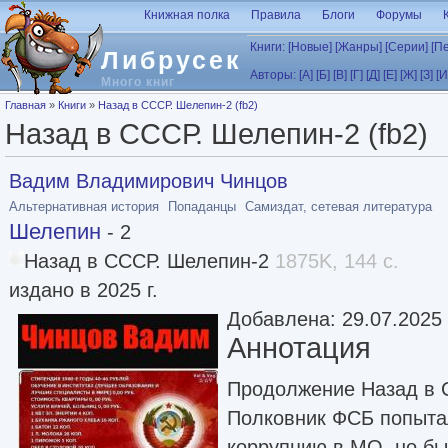
Перейти к основному содержанию
Книжная полка
Правила
Блоги
Форумы
Книги:
[Новые]
[Жанры]
[Серии]
[П
Либрусек
Авторы:
[А]
[Б]
[В]
[Г]
[Д]
[Е]
[Ж]
[З]
[И
Много книг
Вы здесь
Главная
»
Книги
»
Назад в СССР. Шелепин-2 (fb2)
Назад в СССР. Шелепин-2 (fb2)
Вадим Владимирович Чинцов
Альтернативная история
Попаданцы
Самиздат, сетевая литература
Шелепин
- 2
Назад в СССР. Шелепин-2
1875K, 144 с.
издано в 2025 г.
Добавлена: 29.07.2025
Аннотация
Продолжение Назад в 
Полковник ФСБ попыта
коррупцию в МО, но бы