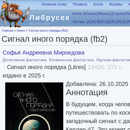
Перейти к основному содержанию
Книжная полка
Правила
Блоги
Форумы
Книги:
[Новые]
[Жанры]
[Серии]
[П
Либрусек
Авторы:
[А]
[Б]
[В]
[Г]
[Д]
[Е]
[Ж]
[З]
[И
Много книг
Вы здесь
Главная
»
Книги
»
Сигнал иного порядка (fb2)
Сигнал иного порядка (fb2)
Софья Андреевна Мироедова
Детективная фантастика
Космическая фантастика
Научная фантасти
Сигнал иного порядка [Litres]
1341K, 271 с.
издано в 2025 г.
Добавлена: 26.10.2025
Аннотация
В будущем, когда чело
путешествовать по кос
загадочный сигнал с д
Кеплер-47. Это может 