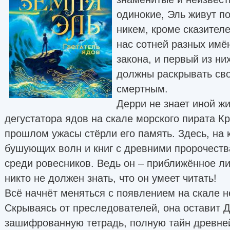
одинокие, Эль живут п
никем, кроме сказител
нас сотней разных имён
закона, и первый из них
должны раскрывать св
смертным.
Дерри не знает иной жи
дегустатора ядов на скале морского пирата К
прошлом ужасы стёрли его память. Здесь, на 
бушующих волн и книг с древними пророчеств
среди ровесников. Ведь он – приближённое ли
никто не должен знать, что он умеет читать!
Всё начнёт меняться с появлением на скале 
Скрываясь от преследователей, она оставит 
зашифрованную тетрадь, полную тайн древне