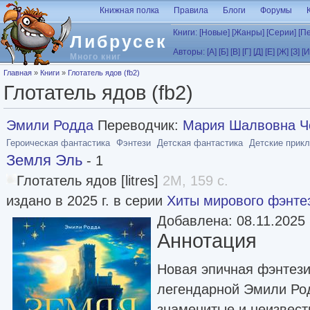
Перейти к основному содержанию
Книжная полка
Правила
Блоги
Форумы
Книги:
[Новые]
[Жанры]
[Серии]
[П
Либрусек
Авторы:
[А]
[Б]
[В]
[Г]
[Д]
[Е]
[Ж]
[З]
[И
Много книг
Вы здесь
Главная
»
Книги
»
Глотатель ядов (fb2)
Глотатель ядов (fb2)
Эмили Родда
Переводчик:
Мария Шалвовна Ч
Героическая фантастика
Фэнтези
Детская фантастика
Детские прик
Земля Эль
- 1
Глотатель ядов [litres]
2M, 159 с.
издано в 2025 г. в серии
Хиты мирового фэнте
Добавлена: 08.11.2025
Аннотация
Новая эпичная фэнтези
легендарной Эмили Род
знаменитые и неизвес