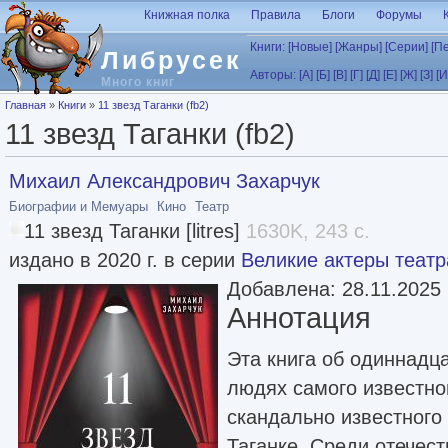
Перейти к основному содержанию
Книжная полка
Правила
Блоги
Форумы
Книги:
[Новые]
[Жанры]
[Серии]
[П
Либрусек
Авторы:
[А]
[Б]
[В]
[Г]
[Д]
[Е]
[Ж]
[З]
[И
Много книг
Вы здесь
Главная
»
Книги
»
11 звезд Таганки (fb2)
11 звезд Таганки (fb2)
Михаил Александрович Захарчук
Биографии и Мемуары
Кино
Театр
11 звезд Таганки [litres]
1630K, 243 с.
издано в 2020 г. в серии
Великие актеры театр
Добавлена: 28.11.2025
Аннотация
Эта книга об одиннадц
людях самого известно
скандально известного 
Таганке. Среди отечес