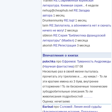
Tramell
RE:Современная корейская
литература. Книжная серия...
4 недели
nehug@cheaphub.net
RE:Загадка
автора
1 месяц
Drunkenmunky
RE:/sql/
1 месяц
larin
RE:Заплатила, а абонемента нет и скачать
ничего не могу!
2 месяца
sibkron
RE:Серия "Библиотека французской
литературы" (Макбел)
2 месяца
akorish
RE:Регистрация
3 месяца
Впечатления о книгах
pulochka
про
Ефремов
:
Туманность Андромеды
(
Научная фантастика
) 07 08
Несколько раз в своей жизни пыталась
прочитать эту трилогию и......ну никак.! - То ли
эти краткие имена из 3 букв, внутренее
отторжение ! То ли бесконечные технические
зубодробительные описания.То ли
живописания подробностей
………
Оценка: нечитаемо
Barbud
про
Соловей
:
Линия иной судьбы
(
Альтернативная история
,
Попаданцы
,