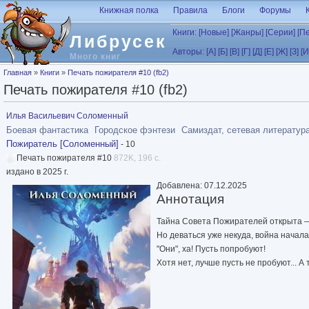
Перейти к основному содержанию
Книжная полка
Правила
Блоги
Форумы
Книги:
[Новые]
[Жанры]
[Серии]
[П
Либрусек
Авторы:
[А]
[Б]
[В]
[Г]
[Д]
[Е]
[Ж]
[З]
[И
Много книг
Вы здесь
Главная
»
Книги
»
Печать пожирателя #10 (fb2)
Печать пожирателя #10 (fb2)
Илья Васильевич Соломенный
Боевая фантастика
Городское фэнтези
Самиздат, сетевая литератур
Пожиратель [Соломенный]
- 10
Печать пожирателя #10
872K, 196 с.
издано в 2025 г.
Добавлена: 07.12.2025
Аннотация
Тайна Совета Пожирателей открыта — 
Но деваться уже некуда, война начала
"Они", ха! Пусть попробуют!
Хотя нет, лучше пусть не пробуют... А