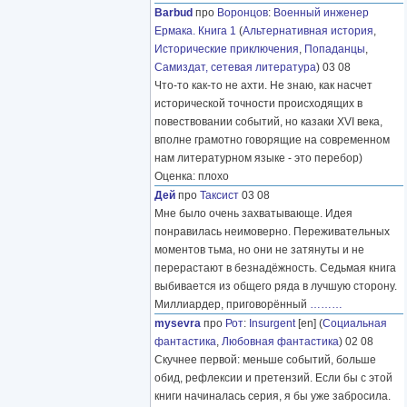
Barbud
про
Воронцов
:
Военный инженер
Ермака. Книга 1
(
Альтернативная история
,
Исторические приключения
,
Попаданцы
,
Самиздат, сетевая литература
) 03 08
Что-то как-то не ахти. Не знаю, как насчет
исторической точности происходящих в
повествовании событий, но казаки XVI века,
вполне грамотно говорящие на современном
нам литературном языке - это перебор)
Оценка: плохо
Дей
про
Таксист
03 08
Мне было очень захватывающе. Идея
понравилась неимоверно. Переживательных
моментов тьма, но они не затянуты и не
перерастают в безнадёжность. Седьмая книга
выбивается из общего ряда в лучшую сторону.
Миллиардер, приговорённый
………
mysevra
про
Рот
:
Insurgent
[en] (
Социальная
фантастика
,
Любовная фантастика
) 02 08
Скучнее первой: меньше событий, больше
обид, рефлексии и претензий. Если бы с этой
книги начиналась серия, я бы уже забросила.