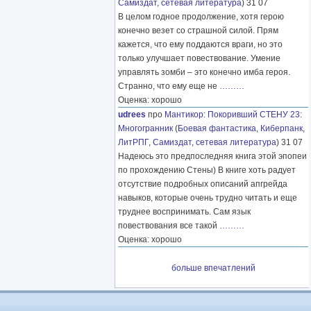
Самиздат, сетевая литература
) 31 07
В целом годное продолжение, хотя герою
конечно везет со страшной силой. Прям
кажется, что ему поддаются враги, но это
только улучшает повествование. Умение
управлять зомби – это конечно имба героя.
Странно, что ему еще не
………
Оценка: хорошо
udrees
про
Мантикор
:
Покоривший СТЕНУ 23:
Многогранник
(
Боевая фантастика
,
Киберпанк
,
ЛитРПГ
,
Самиздат, сетевая литература
) 31 07
Надеюсь это предпоследняя книга этой эпопеи
по прохождению Стены) В книге хоть радует
отсутствие подробных описаний апгрейда
навыков, которые очень трудно читать и еще
труднее воспринимать. Сам язык
повествования все такой
………
Оценка: хорошо
больше впечатлений