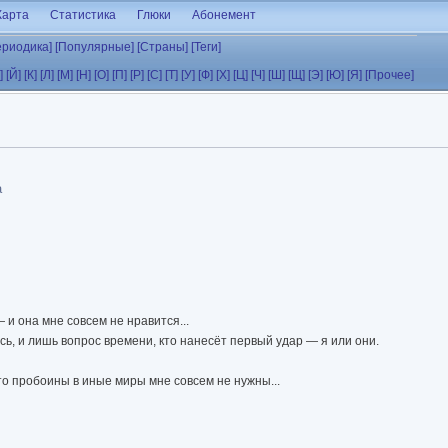
Карта
Статистика
Глюки
Абонемент
ериодика]
[Популярные]
[Страны]
[Теги]
]
[Й]
[К]
[Л]
[М]
[Н]
[О]
[П]
[Р]
[С]
[Т]
[У]
[Ф]
[Х]
[Ц]
[Ч]
[Ш]
[Щ]
[Э]
[Ю]
[Я]
[Прочее]
а
и она мне совсем не нравится...
сь, и лишь вопрос времени, кто нанесёт первый удар — я или они.
 то пробоины в иные миры мне совсем не нужны...