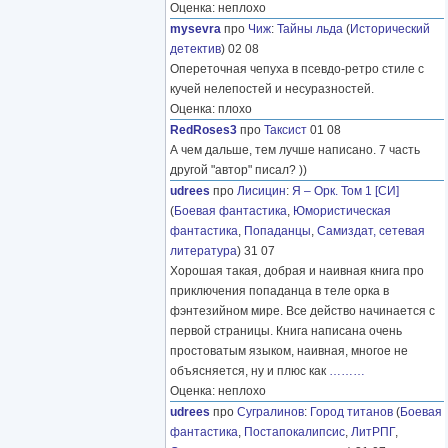
Оценка: неплохо
mysevra
про
Чиж
:
Тайны льда
(
Исторический
детектив
) 02 08
Опереточная чепуха в псевдо-ретро стиле с
кучей нелепостей и несуразностей.
Оценка: плохо
RedRoses3
про
Таксист
01 08
А чем дальше, тем лучше написано. 7 часть
другой "автор" писал? ))
udrees
про
Лисицин
:
Я – Орк. Том 1 [СИ]
(
Боевая фантастика
,
Юмористическая
фантастика
,
Попаданцы
,
Самиздат, сетевая
литература
) 31 07
Хорошая такая, добрая и наивная книга про
приключения попаданца в теле орка в
фэнтезийном мире. Все действо начинается с
первой страницы. Книга написана очень
простоватым языком, наивная, многое не
объясняется, ну и плюс как
………
Оценка: неплохо
udrees
про
Сугралинов
:
Город титанов
(
Боевая
фантастика
,
Постапокалипсис
,
ЛитРПГ
,