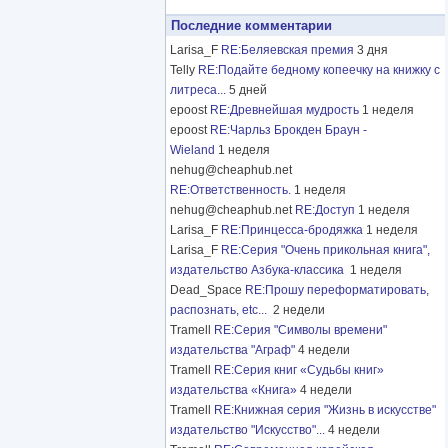
Последние комментарии
Larisa_F
RE:Беляевская премия
3 дня
Telly
RE:Подайте бедному копеечку на книжку с
литреса...
5 дней
epoost
RE:Древнейшая мудрость
1 неделя
epoost
RE:Чарльз Брокден Браун -
Wieland
1 неделя
nehug@cheaphub.net
RE:Ответственность.
1 неделя
nehug@cheaphub.net
RE:Доступ
1 неделя
Larisa_F
RE:Принцесса-бродяжка
1 неделя
Larisa_F
RE:Серия "Очень прикольная книга",
издательство Азбука-классика
1 неделя
Dead_Space
RE:Прошу переформатировать,
распознать, etc...
2 недели
Tramell
RE:Серия "Символы времени"
издательства "Аграф"
4 недели
Tramell
RE:Серия книг «Судьбы книг»
издательства «Книга»
4 недели
Tramell
RE:Книжная серия "Жизнь в искусстве"
издательство "Искусство"...
4 недели