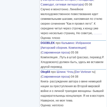
Самиздат, сетевая литература
) 05 08
Скучно и монотонно. Линейное
малохудожественное повествование идет
семимильными шагами, напоминая по стилю
скорее сочинение "Как я провел лето". К
середине читал через строчку, к концу уже
через несколько страниц. Не советую,
………
Оценка: плохо
DGOBLEK
про
Кальвино
:
Избранное
[Авторский сборник. Компиляция]
(
Современная проза
) 05 08
Компиляция...Путь в штаб (рассказ, перевод Р.
Хлодовского) должен быть, здесь же вставили
другой перевод.
Oleg68
про
Шлинк
:
Чтец
[
Der Vorleser
ru]
(
Современная проза
) 04 08
Книга- рассуждение автора о вине немецкой
нации за преступления во Второй мировой
войне и о личной трагедии женщины- бывшей
надзирательницы концлагеря. Я не в восторге.
Наверное, не моя тема.
Оценка: неплохо