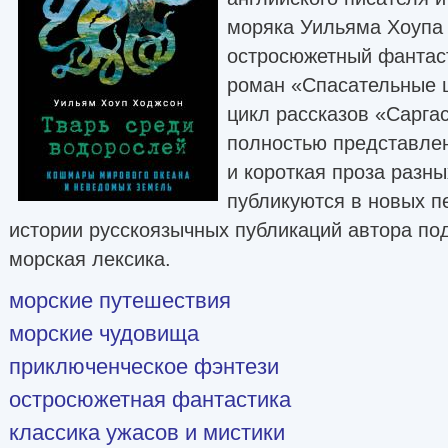
моряка Уильяма Хоупа
остросюжетный фантас
роман «Спасательные ш
цикл рассказов «Сарга
полностью представлен
и короткая проза разны
публикуются в новых п
истории русскоязычных публикаций автора по
морская лексика.
морские путешествия
морские чудовища
приключенческое фэнтези
остросюжетная фантастика
классика ужасов и мистики