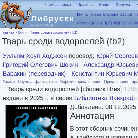
Перейти к основному содержанию
Книжная полка
Правила
Блоги
Форумы
Книги:
[Новые]
[Жанры]
[Серии]
[П
Либрусек
Авторы:
[А]
[Б]
[В]
[Г]
[Д]
[Е]
[Ж]
[З]
[И
Много книг
Вы здесь
Главная
»
Книги
»
Тварь среди водорослей (fb2)
Тварь среди водорослей (fb2)
Уильям Хоуп Ходжсон
перевод:
Юрий Сергеев
Григорий Олегович Шокин
Александр Юрьеви
Варакин (переводчик)
Константин Юрьевич 
Ужасы
Научная фантастика
Морские приключения
Приключения: пр
Тварь среди водорослей [сборник litres]
1765
издано в 2025 г. в серии
Библиотека Лавкрафт
Добавлена: 08.12.2025
Аннотация
В этот сборник сочине
английского писателя 