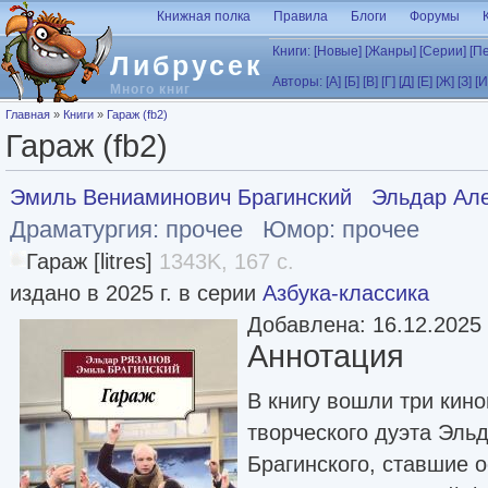
Перейти к основному содержанию
Книжная полка
Правила
Блоги
Форумы
Книги:
[Новые]
[Жанры]
[Серии]
[П
Либрусек
Авторы:
[А]
[Б]
[В]
[Г]
[Д]
[Е]
[Ж]
[З]
[И
Много книг
Вы здесь
Главная
»
Книги
»
Гараж (fb2)
Гараж (fb2)
Эмиль Вениаминович Брагинский
Эльдар Ал
Драматургия: прочее
Юмор: прочее
Гараж [litres]
1343K, 167 с.
издано в 2025 г. в серии
Азбука-классика
Добавлена: 16.12.2025
Аннотация
В книгу вошли три кин
творческого дуэта Эль
Брагинского, ставшие 