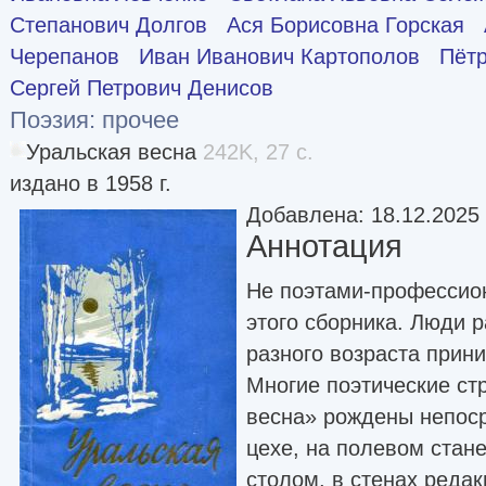
Степанович Долгов
Ася Борисовна Горская
Черепанов
Иван Иванович Картополов
Пётр
Сергей Петрович Денисов
Поэзия: прочее
Уральская весна
242K, 27 с.
издано в 1958 г.
Добавлена: 18.12.2025
Аннотация
Не поэтами-профессио
этого сборника. Люди 
разного возраста прин
Многие поэтические ст
весна» рождены непоср
цехе, на полевом стане
столом, в стенах реда