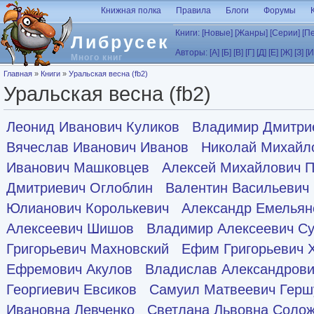
Перейти к основному содержанию
Книжная полка
Правила
Блоги
Форумы
Книги:
[Новые]
[Жанры]
[Серии]
[П
Либрусек
Авторы:
[А]
[Б]
[В]
[Г]
[Д]
[Е]
[Ж]
[З]
[И
Много книг
Вы здесь
Главная
»
Книги
»
Уральская весна (fb2)
Уральская весна (fb2)
Леонид Иванович Куликов
Владимир Дмитри
Вячеслав Иванович Иванов
Николай Михайл
Иванович Машковцев
Алексей Михайлович 
Дмитриевич Оглоблин
Валентин Васильевич
Юлианович Королькевич
Александр Емельян
Алексеевич Шишов
Владимир Алексеевич С
Григорьевич Махновский
Ефим Григорьевич 
Ефремович Акулов
Владислав Александрови
Георгиевич Евсиков
Самуил Матвеевич Герш
Ивановна Левченко
Светлана Львовна Соло