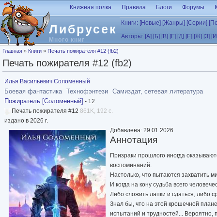
Перейти к основному содержанию
Книжная полка
Правила
Блоги
Форумы
Книги:
[Новые]
[Жанры]
[Серии]
[П
Либрусек
Авторы:
[А]
[Б]
[В]
[Г]
[Д]
[Е]
[Ж]
[З]
[И
Много книг
Вы здесь
Главная
»
Книги
»
Печать пожирателя #12 (fb2)
Печать пожирателя #12 (fb2)
Илья Васильевич Соломенный
Боевая фантастика
Технофэнтези
Самиздат, сетевая литература
Пожиратель [Соломенный]
- 12
Печать пожирателя #12
861K, 192 с.
издано в 2026 г.
Добавлена: 29.01.2026
Аннотация
Призраки прошлого иногда оказывают
воспоминаний.
Настолько, что пытаются захватить ми
И когда на кону судьба всего человеч
Либо сложить лапки и сдаться, либо с
Знал бы, что на этой крошечной плане
испытаний и трудностей... Вероятно,